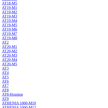
AT18-M5
AT19-M1
AT19-M2
AT19-M3
AT19-M4
AT19-M5
AT19-M6
AT19-M7
AT19-M8
AT2
AT20-M1
AT20-M2
AT20-M3
AT20-M4
AT20-M5
AT3
AT4
AT5
AT6
AT7
AT8
AT8-Houston
AT9
ATHENIA 1000-M10
ATHENIA 1000-M12