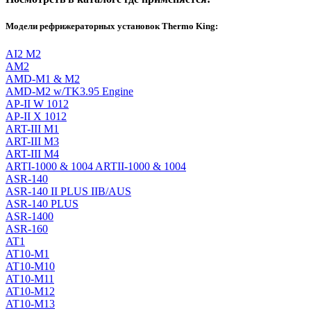
Модели рефрижераторных установок Thermo King:
AI2 M2
AM2
AMD-M1 & M2
AMD-M2 w/TK3.95 Engine
AP-II W 1012
AP-II X 1012
ART-III M1
ART-III M3
ART-III M4
ARTI-1000 & 1004 ARTII-1000 & 1004
ASR-140
ASR-140 II PLUS IIB/AUS
ASR-140 PLUS
ASR-1400
ASR-160
AT1
AT10-M1
AT10-M10
AT10-M11
AT10-M12
AT10-M13