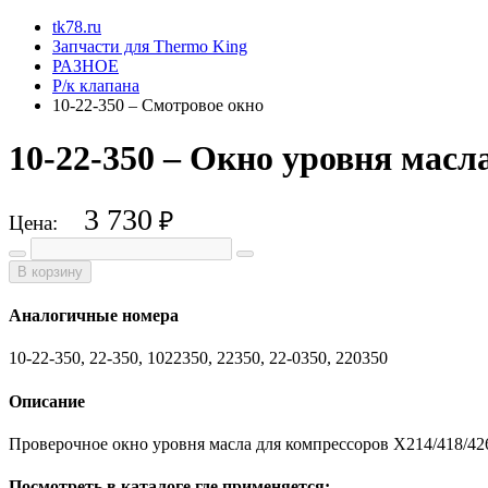
tk78.ru
Запчасти для Thermo King
РАЗНОЕ
Р/к клапана
10-22-350 – Смотровое окно
10-22-350 – Окно уровня масла
3 730
₽
Цена:
В корзину
Аналогичные номера
10-22-350, 22-350, 1022350, 22350, 22-0350, 220350
Описание
Проверочное окно уровня масла для компрессоров X214/418/42
Посмотреть в каталоге где применяется: