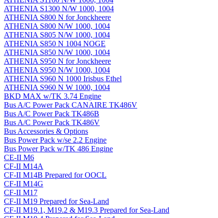
ATHENIA S1300 N/W 1000, 1004
ATHENIA S800 N for Jonckheere
ATHENIA S800 N/W 1000, 1004
ATHENIA S805 N/W 1000, 1004
ATHENIA S850 N 1004 NOGE
ATHENIA S850 N/W 1000, 1004
ATHENIA S950 N for Jonckheere
ATHENIA S950 N/W 1000, 1004
ATHENIA S960 N 1000 Irisbus Ethel
ATHENIA S960 N W 1000, 1004
BKD MAX w/TK 3.74 Engine
Bus A/C Power Pack CANAIRE TK486V
Bus A/C Power Pack TK486B
Bus A/C Power Pack TK486V
Bus Accessories & Options
Bus Power Pack w/se 2.2 Engine
Bus Power Pack w/TK 486 Engine
CE-II M6
CF-II M14A
CF-II M14B Prepared for OOCL
CF-II M14G
CF-II M17
CF-II M19 Prepared for Sea-Land
CF-II M19.1, M19.2 & M19.3 Prepared for Sea-Land