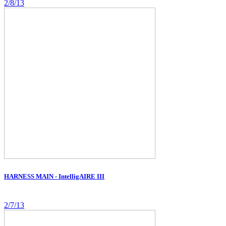
2/8/13
HARNESS MAIN - IntelligAIRE III
2/7/13