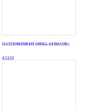
CLUTCH REPAIR KIT (SMALL, 6.0 DIA COIL)
4/13/10