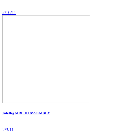
2/16/11
IntelligAIRE III ASSEMBLY
2/3/11