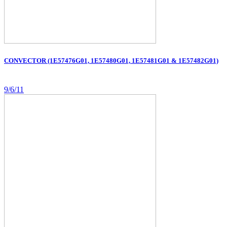
CONVECTOR (1E57476G01, 1E57480G01, 1E57481G01 & 1E57482G01)
9/6/11