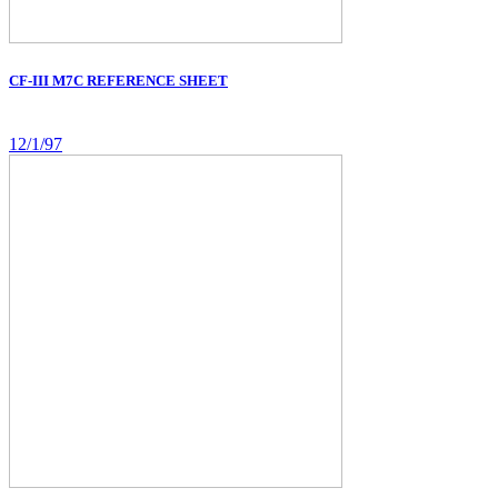
CF-III M7C REFERENCE SHEET
12/1/97