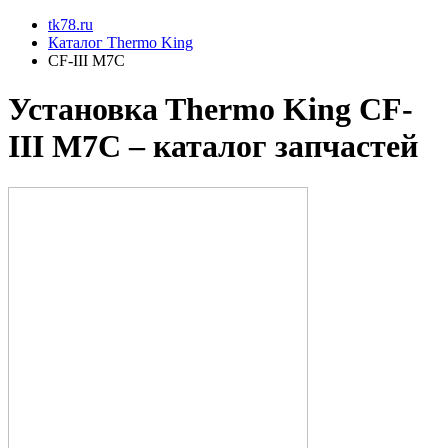
tk78.ru
Каталог Thermo King
CF-III M7C
Установкa Thermo King
CF-
III M7C
– каталог запчастей