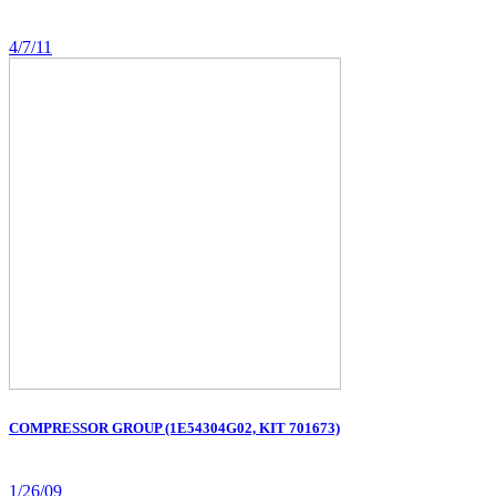
4/7/11
COMPRESSOR GROUP (1E54304G02, KIT 701673)
1/26/09