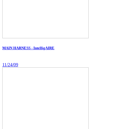
MAIN HARNESS - IntelligAIRE
11/24/09