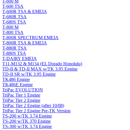
T-600 M
T-600 TSA
T-600R TSA & EMEIA
T-680R TSA
T-680S TSA
T-800 M
T-800 TSA
T-800R SPECTRUM EMEIA
T-800R TSA & EMEIA
T-880R TSA
T-880S TSA
T-DAIRY EMEIA
T11-M132 & M134 (EL Dorado Honolulu)
TD-II & TD-II MAX w/TK 3.95 Engine
TD-II SR w/TK 3.95 Engine
TK486 Engine
TK486E Engine
TriPac EVOLUTION
TriPac Tier 1 Engine
TriPac Tier 2 Engine
TriPac Tier 2 Engine (after 10/08)
TriPac Tier 2 Engine Pre-TK Version
TS-200 w/TK 3.74 Engine
TS-200 w/TK 370 Engine
TS-300 w/TK 3.74 Engine