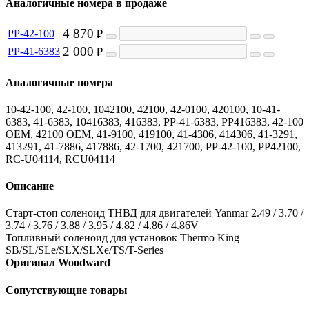
Аналогичные номера в продаже
4 870
PP-42-100
₽
2 000
PP-41-6383
₽
Аналогичные номера
10-42-100, 42-100, 1042100, 42100, 42-0100, 420100, 10-41-
6383, 41-6383, 10416383, 416383, PP-41-6383, PP416383, 42-100
OEM, 42100 OEM, 41-9100, 419100, 41-4306, 414306, 41-3291,
413291, 41-7886, 417886, 42-1700, 421700, PP-42-100, PP42100,
RC-U04114, RCU04114
Описание
Старт-стоп соленоид ТНВД для двигателей Yanmar 2.49 / 3.70 /
3.74 / 3.76 / 3.88 / 3.95 / 4.82 / 4.86 / 4.86V
Топливный соленоид для установок Thermo King
SB/SL/SLe/SLX/SLXe/TS/T-Series
Оригинал Woodward
Сопутствующие товары