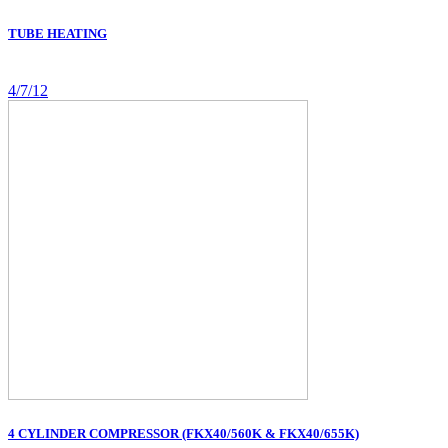
TUBE HEATING
4/7/12
4 CYLINDER COMPRESSOR (FKX40/560K & FKX40/655K)