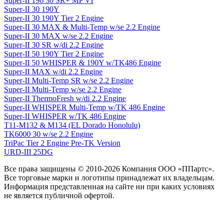
Super-II 190 30 SR+ MP VI
Super-II 30 190Y
Super-II 30 190Y Tier 2 Engine
Super-II 30 MAX & Multi-Temp w/se 2.2 Engine
Super-II 30 MAX w/se 2.2 Engine
Super-II 30 SR w/di 2.2 Engine
Super-II 50 190Y Tier 2 Engine
Super-II 50 WHISPER & 190Y w/TK486 Engine
Super-II MAX w/di 2.2 Engine
Super-II Multi-Temp SR w/se 2.2 Engine
Super-II Multi-Temp w/se 2.2 Engine
Super-II ThermoFresh w/di 2.2 Engine
Super-II WHISPER Multi-Temp w/TK 486 Engine
Super-II WHISPER w/TK 486 Engine
T11-M132 & M134 (EL Dorado Honolulu)
TK6000 30 w/se 2.2 Engine
TriPac Tier 2 Engine Pre-TK Version
URD-III 25DG
Все права защищены © 2010-2026 Компания ООО «ППартс».
Все торговые марки и логотипы принадлежат их владельцам.
Информация представленная на сайте ни при каких условиях
не является публичной офертой.