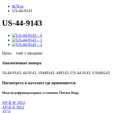
tk78.ru
US-44-9143
US-44-9143
Цена:
снят с продажи
Аналогичные номера
10-44-9143, 44-9143, 10449143, 449143, US-44-9143, US449143
Посмотреть в каталоге где применяется:
Модели рефрижераторных установок Thermo King:
AP-II W 1012
AP-II X 1012
AT11