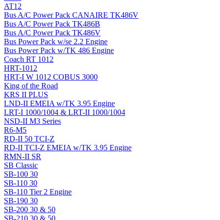
AT12
Bus A/C Power Pack CANAIRE TK486V
Bus A/C Power Pack TK486B
Bus A/C Power Pack TK486V
Bus Power Pack w/se 2.2 Engine
Bus Power Pack w/TK 486 Engine
Coach RT 1012
HRT-1012
HRT-I W 1012 COBUS 3000
King of the Road
KRS II PLUS
LND-II EMEIA w/TK 3.95 Engine
LRT-I 1000/1004 & LRT-II 1000/1004
NSD-II M3 Series
R6-M5
RD-II 50 TCI-Z
RD-II TCI-Z EMEIA w/TK 3.95 Engine
RMN-II SR
SB Classic
SB-100 30
SB-110 30
SB-110 Tier 2 Engine
SB-190 30
SB-200 30 & 50
SB-210 30 & 50