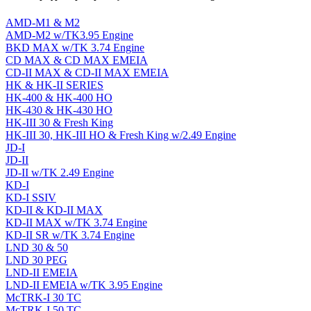
AMD-M1 & M2
AMD-M2 w/TK3.95 Engine
BKD MAX w/TK 3.74 Engine
CD MAX & CD MAX EMEIA
CD-II MAX & CD-II MAX EMEIA
HK & HK-II SERIES
HK-400 & HK-400 HO
HK-430 & HK-430 HO
HK-III 30 & Fresh King
HK-III 30, HK-III HO & Fresh King w/2.49 Engine
JD-I
JD-II
JD-II w/TK 2.49 Engine
KD-I
KD-I SSIV
KD-II & KD-II MAX
KD-II MAX w/TK 3.74 Engine
KD-II SR w/TK 3.74 Engine
LND 30 & 50
LND 30 PEG
LND-II EMEIA
LND-II EMEIA w/TK 3.95 Engine
McTRK-I 30 TC
McTRK-I 50 TC