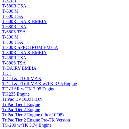
T-570R
T-580R TSA
T-600 M
T-600 TSA
T-600R TSA & EMEIA
T-680R TSA
T-680S TSA
T-800 M
T-800 TSA
T-800R SPECTRUM EMEIA
T-800R TSA & EMEIA
T-880R TSA
T-880S TSA
T-DAIRY EMEIA
TD-I
TD-II & TD-II MAX
TD-II & TD-II MAX w/TK 3.95 Engine
TD-II SR w/TK 3.95 Engine
TK235 Engine
TriPac EVOLUTION
TriPac Tier 1 Engine
TriPac Tier 2 Engine
TriPac Tier 2 Engine (after 10/08)
TriPac Tier 2 Engine Pre-TK Version
TS-200 w/TK 3.74 Engine