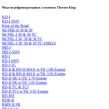
Модели рефрижераторных установок Thermo King:
KD-I
KD-I SSIV
King of the Road
McTRK-II 30 & 50
McTRL-I 30 & 30 TC
McTRL-I 30, 50 & 30 TC
McTRL-I 30, 50 & 50 TC EMEIA
MD-I
MD-I SSIV
RD-I
RD-I SSIV
RD-I TC
RD-II & RD-II MAX w/TK 3.88 Engine
RD-II & RD-II MAX w/TK 3.95 Engine
RD-II SR w/TK 3.76 Engine
RD-II SR w/TK 3.95 Engine
RD-II TC & TCI
RD-II TCI w/TK 3.95 Engine
RD-MT
RDB-II
RMN-II SR
SB Classic