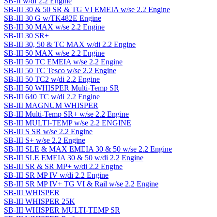
SB-II w/di 2.2 Engine
SB-III 30 & 50 SR & TG VI EMEIA w/se 2.2 Engine
SB-III 30 G w/TK482E Engine
SB-III 30 MAX w/se 2.2 Engine
SB-III 30 SR+
SB-III 30, 50 & TC MAX w/di 2.2 Engine
SB-III 50 MAX w/se 2.2 Engine
SB-III 50 TC EMEIA w/se 2.2 Engine
SB-III 50 TC Tesco w/se 2.2 Engine
SB-III 50 TC2 w/di 2.2 Engine
SB-III 50 WHISPER Multi-Temp SR
SB-III 640 TC w/di 2.2 Engine
SB-III MAGNUM WHISPER
SB-III Multi-Temp SR+ w/se 2.2 Engine
SB-III MULTI-TEMP w/se 2.2 ENGINE
SB-III S SR w/se 2.2 Engine
SB-III S+ w/se 2.2 Engine
SB-III SLE & MAX EMEIA 30 & 50 w/se 2.2 Engine
SB-III SLE EMEIA 30 & 50 w/di 2.2 Engine
SB-III SR & SR MP+ w/di 2.2 Engine
SB-III SR MP IV w/di 2.2 Engine
SB-III SR MP IV+ TG VI & Rail w/se 2.2 Engine
SB-III WHISPER
SB-III WHISPER 25K
SB-III WHISPER MULTI-TEMP SR