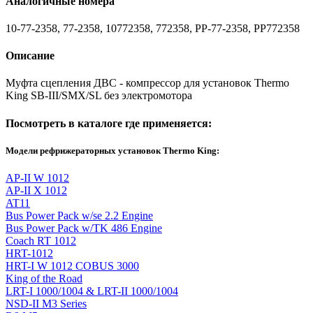
Аналогичные номера
10-77-2358, 77-2358, 10772358, 772358, PP-77-2358, PP772358
Описание
Муфта сцепления ДВС - компрессор для установок Thermo
King SB-III/SMX/SL без электромотора
Посмотреть в каталоге где применяется:
Модели рефрижераторных установок Thermo King:
AP-II W 1012
AP-II X 1012
AT11
Bus Power Pack w/se 2.2 Engine
Bus Power Pack w/TK 486 Engine
Coach RT 1012
HRT-1012
HRT-I W 1012 COBUS 3000
King of the Road
LRT-I 1000/1004 & LRT-II 1000/1004
NSD-II M3 Series