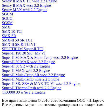
Sentry II MAX TC w/se 2.2 Engine
Sentry II MAX w/se 2.2 Engine
Sentry MAX w/di 2.2 Engine
SGCM
SGCO
SGSM
SMX
SMX 50 TCI
SMX SR
SMX-II 50 SR TCI
SMX-II SR & TG VI
SPECTRUM Super-II TCI
Super-II 190 30 SR+ MP VI
Super-II 30 MAX & Multi-Temp w/se 2.2 Engine
Super-II 30 MAX w/se 2.2 Engine
Super-II 30 SR w/di 2.2 Engine
Super-II MAX w/di 2.2 Engine
Super-II Multi-Temp SR w/se 2.2 Engine
Super-II Multi-Temp w/se 2.2 Engine
Super-II SR, SR+ & MAX TG VI w/se 2.2 Engine
Super-II ThermoFresh w/di 2.2 Engine
TK6000 30 w/se 2.2 Engine
Все права защищены © 2010-2026 Компания ООО «ППартс».
Все торговые марки и логотипы принадлежат их владельцам.