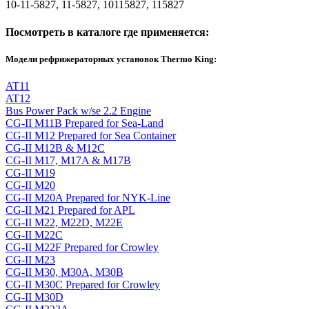
10-11-5827, 11-5827, 10115827, 115827
Посмотреть в каталоге где применяется:
Модели рефрижераторных установок Thermo King:
AT11
AT12
Bus Power Pack w/se 2.2 Engine
CG-II M11B Prepared for Sea-Land
CG-II M12 Prepared for Sea Container
CG-II M12B & M12C
CG-II M17, M17A & M17B
CG-II M19
CG-II M20
CG-II M20A Prepared for NYK-Line
CG-II M21 Prepared for APL
CG-II M22, M22D, M22E
CG-II M22C
CG-II M22F Prepared for Crowley
CG-II M23
CG-II M30, M30A, M30B
CG-II M30C Prepared for Crowley
CG-II M30D