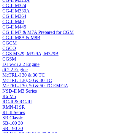
CG-II M323A
CG-II M324
CG-II M330A
CG-II M364
CG-II M40
CG-II M445
CG-II M7 & M7A Prepared for CGM
CG-II M8A & M8B
CGCM
CGCO
CGS M329, M329A, M329B
CGSM
D1 w/di 2.2 Engine
di 2.2 Engine
McTRL-I 30 & 30 TC
McTRL-I 30, 50 & 30 TC
McTRL-I 30, 50 & 50 TC EMEIA
NSD-II M3 Series
R6-M5
RC-II & RC-III
RMN-II SR
RT-II Series
SB Classic
SB-100 30
SB-190 30