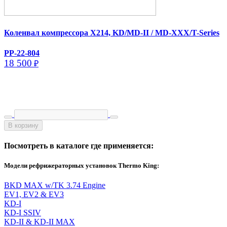
Коленвал компрессора X214, KD/​MD-II /​ MD-XXX/​T-Series
PP-22-804
18 500
₽
В корзину
Посмотреть в каталоге где применяется:
Модели рефрижераторных установок Thermo King:
BKD MAX w/TK 3.74 Engine
EV1, EV2 & EV3
KD-I
KD-I SSIV
KD-II & KD-II MAX