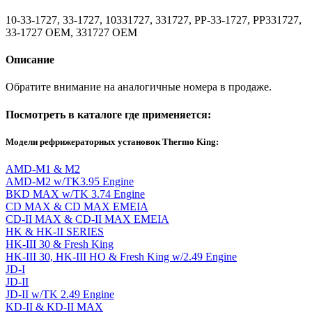
10-33-1727, 33-1727, 10331727, 331727, PP-33-1727, PP331727,
33-1727 OEM, 331727 OEM
Описание
Обратите внимание на аналогичные номера в продаже.
Посмотреть в каталоге где применяется:
Модели рефрижераторных установок Thermo King:
AMD-M1 & M2
AMD-M2 w/TK3.95 Engine
BKD MAX w/TK 3.74 Engine
CD MAX & CD MAX EMEIA
CD-II MAX & CD-II MAX EMEIA
HK & HK-II SERIES
HK-III 30 & Fresh King
HK-III 30, HK-III HO & Fresh King w/2.49 Engine
JD-I
JD-II
JD-II w/TK 2.49 Engine
KD-II & KD-II MAX