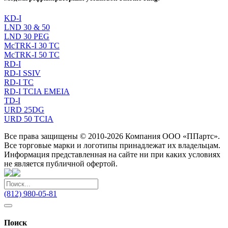
KD-I
LND 30 & 50
LND 30 PEG
McTRK-I 30 TC
McTRK-I 50 TC
RD-I
RD-I SSIV
RD-I TC
RD-I TCIA EMEIA
TD-I
URD 25DG
URD 50 TCIA
Все права защищены © 2010-2026 Компания ООО «ППартс».
Все торговые марки и логотипы принадлежат их владельцам.
Информация представленная на сайте ни при каких условиях
не является публичной офертой.
(812) 980-05-81
Поиск