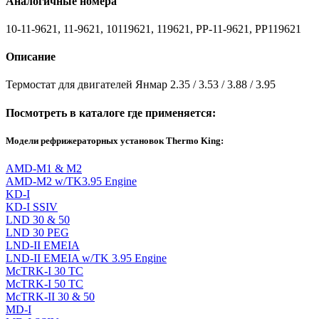
Аналогичные номера
10-11-9621, 11-9621, 10119621, 119621, PP-11-9621, PP119621
Описание
Термостат для двигателей Янмар 2.35 / 3.53 / 3.88 / 3.95
Посмотреть в каталоге где применяется:
Модели рефрижераторных установок Thermo King:
AMD-M1 & M2
AMD-M2 w/TK3.95 Engine
KD-I
KD-I SSIV
LND 30 & 50
LND 30 PEG
LND-II EMEIA
LND-II EMEIA w/TK 3.95 Engine
McTRK-I 30 TC
McTRK-I 50 TC
McTRK-II 30 & 50
MD-I