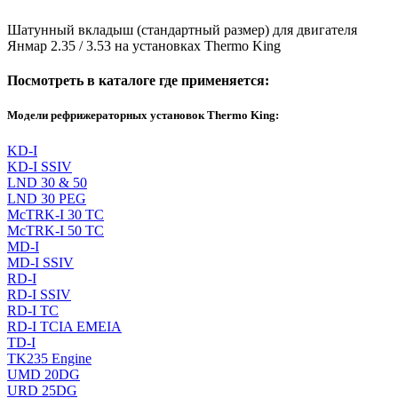
Шатунный вкладыш (стандартный размер) для двигателя
Янмар 2.35 / 3.53 на установках Thermo King
Посмотреть в каталоге где применяется:
Модели рефрижераторных установок Thermo King:
KD-I
KD-I SSIV
LND 30 & 50
LND 30 PEG
McTRK-I 30 TC
McTRK-I 50 TC
MD-I
MD-I SSIV
RD-I
RD-I SSIV
RD-I TC
RD-I TCIA EMEIA
TD-I
TK235 Engine
UMD 20DG
URD 25DG