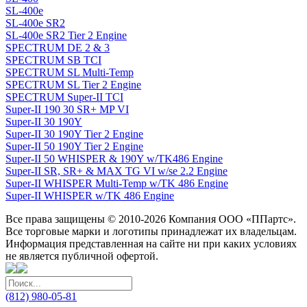
SL-400e
SL-400e SR2
SL-400e SR2 Tier 2 Engine
SPECTRUM DE 2 & 3
SPECTRUM SB TCI
SPECTRUM SL Multi-Temp
SPECTRUM SL Tier 2 Engine
SPECTRUM Super-II TCI
Super-II 190 30 SR+ MP VI
Super-II 30 190Y
Super-II 30 190Y Tier 2 Engine
Super-II 50 190Y Tier 2 Engine
Super-II 50 WHISPER & 190Y w/TK486 Engine
Super-II SR, SR+ & MAX TG VI w/se 2.2 Engine
Super-II WHISPER Multi-Temp w/TK 486 Engine
Super-II WHISPER w/TK 486 Engine
Все права защищены © 2010-2026 Компания ООО «ППартс».
Все торговые марки и логотипы принадлежат их владельцам.
Информация представленная на сайте ни при каких условиях
не является публичной офертой.
(812) 980-05-81