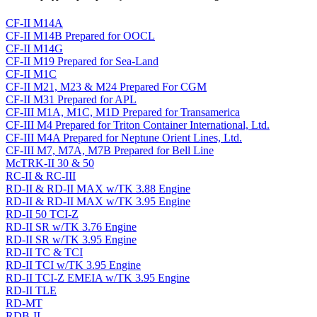
CF-II M14A
CF-II M14B Prepared for OOCL
CF-II M14G
CF-II M19 Prepared for Sea-Land
CF-II M1C
CF-II M21, M23 & M24 Prepared For CGM
CF-II M31 Prepared for APL
CF-III M1A, M1C, M1D Prepared for Transamerica
CF-III M4 Prepared for Triton Container International, Ltd.
CF-III M4A Prepared for Neptune Orient Lines, Ltd.
CF-III M7, M7A, M7B Prepared for Bell Line
McTRK-II 30 & 50
RC-II & RC-III
RD-II & RD-II MAX w/TK 3.88 Engine
RD-II & RD-II MAX w/TK 3.95 Engine
RD-II 50 TCI-Z
RD-II SR w/TK 3.76 Engine
RD-II SR w/TK 3.95 Engine
RD-II TC & TCI
RD-II TCI w/TK 3.95 Engine
RD-II TCI-Z EMEIA w/TK 3.95 Engine
RD-II TLE
RD-MT
RDB-II