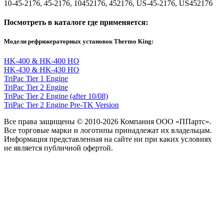
10-45-2176, 45-2176, 10452176, 452176, US-45-2176, US452176
Посмотреть в каталоге где применяется:
Модели рефрижераторных установок Thermo King:
HK-400 & HK-400 HO
HK-430 & HK-430 HO
TriPac Tier 1 Engine
TriPac Tier 2 Engine
TriPac Tier 2 Engine (after 10/08)
TriPac Tier 2 Engine Pre-TK Version
Все права защищены © 2010-2026 Компания ООО «ППартс».
Все торговые марки и логотипы принадлежат их владельцам.
Информация представленная на сайте ни при каких условиях
не является публичной офертой.