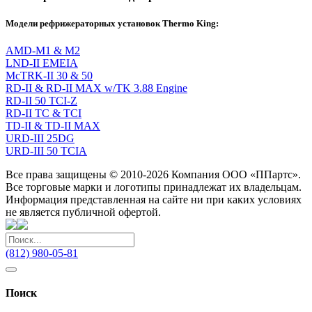
Модели рефрижераторных установок Thermo King:
AMD-M1 & M2
LND-II EMEIA
McTRK-II 30 & 50
RD-II & RD-II MAX w/TK 3.88 Engine
RD-II 50 TCI-Z
RD-II TC & TCI
TD-II & TD-II MAX
URD-III 25DG
URD-III 50 TCIA
Все права защищены © 2010-2026 Компания ООО «ППартс».
Все торговые марки и логотипы принадлежат их владельцам.
Информация представленная на сайте ни при каких условиях
не является публичной офертой.
(812) 980-05-81
Поиск