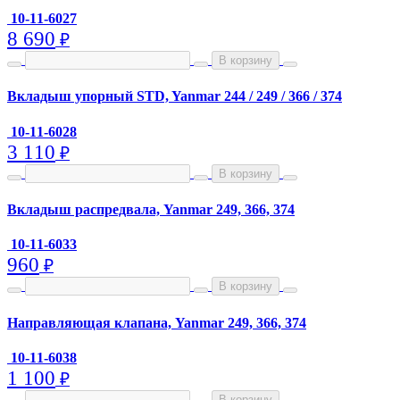
10-11-6027
8 690
₽
В корзину
Вкладыш упорный STD, Yanmar 244 / 249 / 366 / 374
10-11-6028
3 110
₽
В корзину
Вкладыш распредвала, Yanmar 249, 366, 374
10-11-6033
960
₽
В корзину
Направляющая клапана, Yanmar 249, 366, 374
10-11-6038
1 100
₽
В корзину