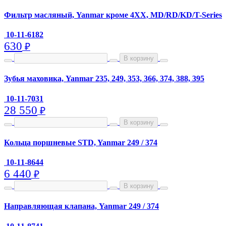
Фильтр масляный, Yanmar кроме 4XX, MD/RD/KD/T-Series
10-11-6182
630
₽
В корзину
Зубья маховика, Yanmar 235, 249, 353, 366, 374, 388, 395
10-11-7031
28 550
₽
В корзину
Кольца поршневые STD, Yanmar 249 / 374
10-11-8644
6 440
₽
В корзину
Направляющая клапана, Yanmar 249 / 374