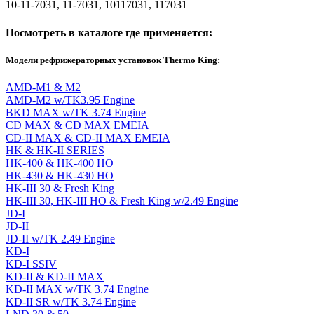
10-11-7031, 11-7031, 10117031, 117031
Посмотреть в каталоге где применяется:
Модели рефрижераторных установок Thermo King:
AMD-M1 & M2
AMD-M2 w/TK3.95 Engine
BKD MAX w/TK 3.74 Engine
CD MAX & CD MAX EMEIA
CD-II MAX & CD-II MAX EMEIA
HK & HK-II SERIES
HK-400 & HK-400 HO
HK-430 & HK-430 HO
HK-III 30 & Fresh King
HK-III 30, HK-III HO & Fresh King w/2.49 Engine
JD-I
JD-II
JD-II w/TK 2.49 Engine
KD-I
KD-I SSIV
KD-II & KD-II MAX
KD-II MAX w/TK 3.74 Engine
KD-II SR w/TK 3.74 Engine