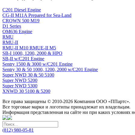
C201 Diesel Engine
CG-II M11A Prepared for Sea-Land
CROWN 500 M19
D1 Series
OM636 Engine
RMU
RMU-II
RMU-II M10 RMUE-II M5
SB-I 1000, 1200, 2000 & HPO
SB-II w/C201 Engine
Sentry 1500 & 3000 w/C201 Engine
Sentry 30 & 50 1000, 1200, 2000 w/C201 Engine
Super NWD 30 & 50 5100
Super NWD 5200
Super NWD 5300
XNWD 30 5100 & 5200
Все права защищены © 2010-2026 Компания ООО «ППартс».
Все торговые марки и логотипы принадлежат их владельцам.
Информация представленная на сайте ни при каких условиях н
(812) 980-05-81