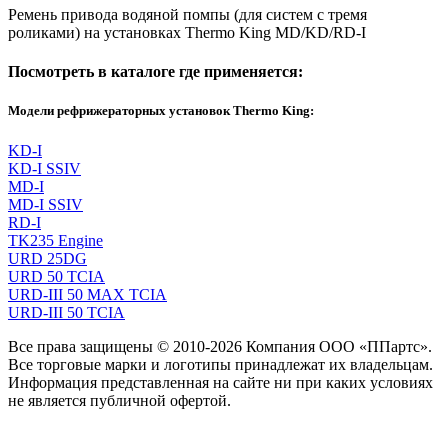
Ремень привода водяной помпы (для систем с тремя
роликами) на установках Thermo King MD/KD/RD-I
Посмотреть в каталоге где применяется:
Модели рефрижераторных установок Thermo King:
KD-I
KD-I SSIV
MD-I
MD-I SSIV
RD-I
TK235 Engine
URD 25DG
URD 50 TCIA
URD-III 50 MAX TCIA
URD-III 50 TCIA
Все права защищены © 2010-2026 Компания ООО «ППартс».
Все торговые марки и логотипы принадлежат их владельцам.
Информация представленная на сайте ни при каких условиях
не является публичной офертой.