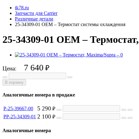
tk78.ru
Запчасти для Carrier
Различные детали
25-34309-01 OEM – Термостат системы охлаждения
25-34309-01 OEM – Термостат
7 640
₽
Цена:
В корзину
Аналогичные номера в продаже
5 290
P-25-39667-00
₽
2 100
PP-25-34309-01
₽
Аналогичные номера