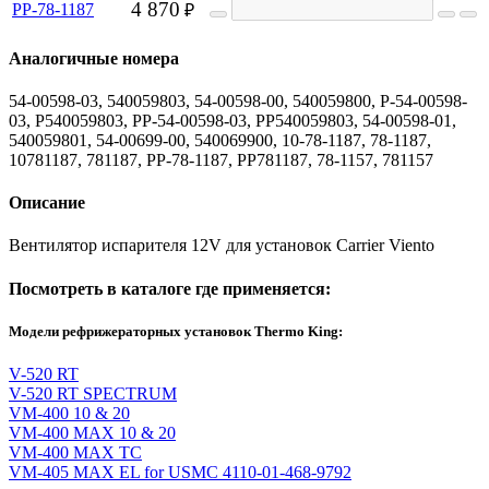
4 870
PP-78-1187
₽
Аналогичные номера
54-00598-03, 540059803, 54-00598-00, 540059800, P-54-00598-
03, P540059803, PP-54-00598-03, PP540059803, 54-00598-01,
540059801, 54-00699-00, 540069900, 10-78-1187, 78-1187,
10781187, 781187, PP-78-1187, PP781187, 78-1157, 781157
Описание
Вентилятор испарителя 12V для установок Carrier Viento
Посмотреть в каталоге где применяется:
Модели рефрижераторных установок Thermo King:
V-520 RT
V-520 RT SPECTRUM
VM-400 10 & 20
VM-400 MAX 10 & 20
VM-400 MAX TC
VM-405 MAX EL for USMC 4110-01-468-9792