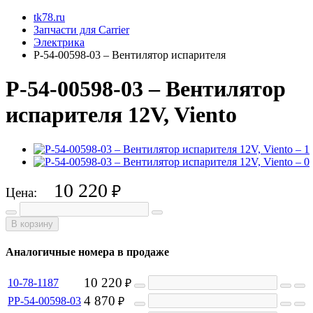
tk78.ru
Запчасти для Carrier
Электрика
P-54-00598-03 – Вентилятор испарителя
P-54-00598-03 – Вентилятор
испарителя 12V, Viento
10 220
₽
Цена:
В корзину
Аналогичные номера в продаже
10 220
10-78-1187
₽
4 870
PP-54-00598-03
₽