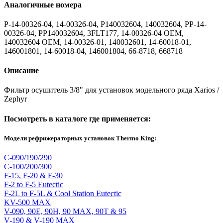
Аналогичные номера
P-14-00326-04, 14-00326-04, P140032604, 140032604, PP-14-
00326-04, PP140032604, 3FLT177, 14-00326-04 OEM,
140032604 OEM, 14-00326-01, 140032601, 14-60018-01,
146001801, 14-60018-04, 146001804, 66-8718, 668718
Описание
Фильтр осушитель 3/8" для установок модельного ряда Xarios /
Zephyr
Посмотреть в каталоге где применяется:
Модели рефрижераторных установок Thermo King:
C-090/190/290
C-100/200/300
F-15, F-20 & F-30
F-2 to F-5 Eutectic
F-2L to F-5L & Cool Station Eutectic
KV-500 MAX
V-090, 90E, 90H, 90 MAX, 90T & 95
V-190 & V-190 MAX