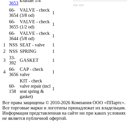
клапан 1/4
3653
66-
VALVE - check
1
3654
(3/8 od)
66-
VALVE - check
1
3655
(1/2 od)
66-
VALVE - check
1
3644
(5/8 od)
1
NSS
SEAT - valve
1
2
NSS
SPRING
1
33-
3
GASKET
1
392
66-
CAP - check
4
1
3656
valve
KIT - check
60-
valve repair (incl
1
158
seat spring &
gasket)
Все права защищены © 2010-2026 Компания ООО «ППартс».
Все торговые марки и логотипы принадлежат их владельцам.
Информация представленная на сайте ни при каких условиях
не является публичной офертой.