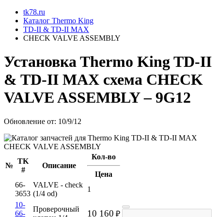
tk78.ru
Каталог Thermo King
TD-II & TD-II MAX
CHECK VALVE ASSEMBLY
Установкa Thermo King
TD-II
& TD-II MAX
схема
CHECK
VALVE ASSEMBLY
– 9G12
Обновление от: 10/9/12
Кол-во
TK
№
Описание
#
Цена
66-
VALVE - check
1
3653
(1/4 od)
10-
Проверочный
10 160
66-
₽