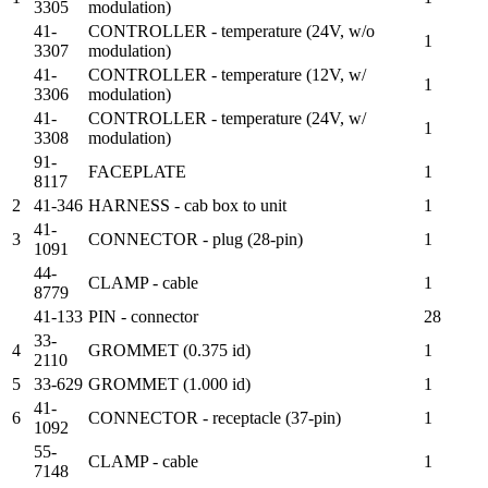
3305
modulation)
41-
CONTROLLER - temperature (24V, w/o
1
3307
modulation)
41-
CONTROLLER - temperature (12V, w/
1
3306
modulation)
41-
CONTROLLER - temperature (24V, w/
1
3308
modulation)
91-
FACEPLATE
1
8117
2
41-346
HARNESS - cab box to unit
1
41-
3
CONNECTOR - plug (28-pin)
1
1091
44-
CLAMP - cable
1
8779
41-133
PIN - connector
28
33-
4
GROMMET (0.375 id)
1
2110
5
33-629
GROMMET (1.000 id)
1
41-
6
CONNECTOR - receptacle (37-pin)
1
1092
55-
CLAMP - cable
1
7148