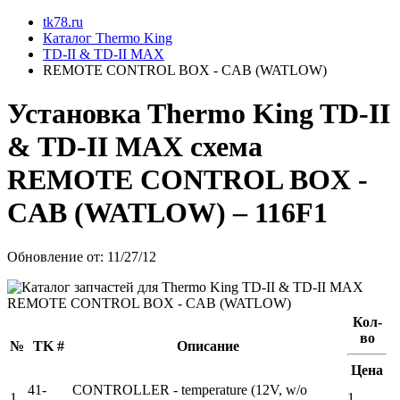
tk78.ru
Каталог Thermo King
TD-II & TD-II MAX
REMOTE CONTROL BOX - CAB (WATLOW)
Установкa Thermo King
TD-II
& TD-II MAX
схема
REMOTE CONTROL BOX -
CAB (WATLOW)
– 116F1
Обновление от: 11/27/12
Кол-
во
№
TK #
Описание
Цена
41-
CONTROLLER - temperature (12V, w/o
1
1