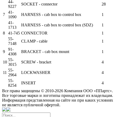
44-
SOCKET - connector
28
9227
41-
7
HARNESS - cab box to control box
1
1090
41-
HARNESS - cab box to control box (SDZ)
1
1713
8
41-745
CONNECTOR
1
55-
CLAMP - cable
1
7148
91-
9
BRACKET - cab box mount
1
4308
55-
10
SCREW - bracket
4
3015
55-
11
LOCKWASHER
4
2964
55-
INSERT
4
8254
Все права защищены © 2010-2026 Компания ООО «ППартс».
Все торговые марки и логотипы принадлежат их владельцам.
Информация представленная на сайте ни при каких условиях
не является публичной офертой.