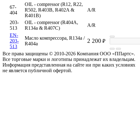
OIL - compressor (R12, R22,
67-
R502, R403B, R402A &
A/R
404
R401B)
203-
OIL - compressor (R404A,
A/R
513
R134a & R407C)
EN-
Масло компрессора, R134a /
2 200
203-
₽
R404a
513
Все права защищены © 2010-2026 Компания ООО «ППартс».
Все торговые марки и логотипы принадлежат их владельцам.
Информация представленная на сайте ни при каких условиях
не является публичной офертой.