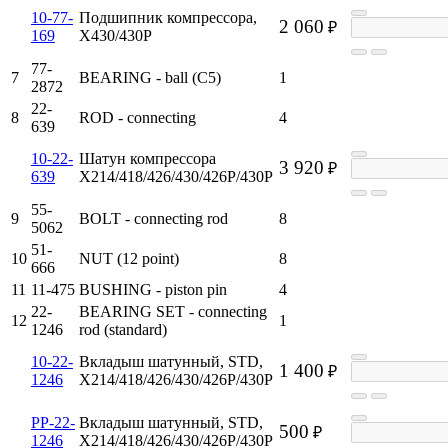
10-77-
Подшипник компрессора,
2 060
₽
169
X430/430P
77-
7
BEARING - ball (C5)
1
2872
22-
8
ROD - connecting
4
639
10-22-
Шатун компрессора
3 920
₽
639
X214/418/426/430/426P/430P
55-
9
BOLT - connecting rod
8
5062
51-
10
NUT (12 point)
8
666
11
11-475
BUSHING - piston pin
4
22-
BEARING SET - connecting
12
1
1246
rod (standard)
10-22-
Вкладыш шатунный, STD,
1 400
₽
1246
X214/418/426/430/426P/430P
PP-22-
Вкладыш шатунный, STD,
500
₽
1246
X214/418/426/430/426P/430P