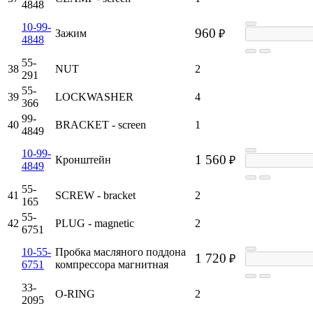
4848
10-99-
960
Зажим
₽
4848
55-
38
NUT
2
291
55-
39
LOCKWASHER
4
366
99-
40
BRACKET - screen
1
4849
10-99-
1 560
Кронштейн
₽
4849
55-
41
SCREW - bracket
2
165
55-
42
PLUG - magnetic
2
6751
10-55-
Пробка масляного поддона
1 720
₽
6751
компрессора магнитная
33-
O-RING
2
2095