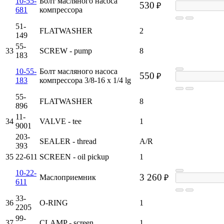
10-55-
Болт масляного насоса
530
₽
681
компрессора
51-
FLATWASHER
2
149
55-
33
SCREW - pump
8
183
10-55-
Болт масляного насоса
550
₽
183
компрессора 3/8-16 x 1/4 lg
55-
FLATWASHER
8
896
11-
34
VALVE - tee
1
9001
203-
SEALER - thread
A/R
393
35
22-611
SCREEN - oil pickup
1
10-22-
3 260
Маслоприемник
₽
611
33-
36
O-RING
1
2205
99-
37
CLAMP - screen
1