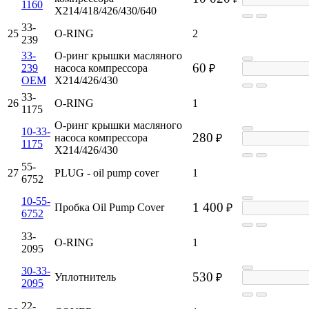
1160
X214/418/426/430/640
33-
25
O-RING
2
239
33-
О-ринг крышки масляного
60
239
насоса компрессора
₽
OEM
X214/426/430
33-
26
O-RING
1
1175
О-ринг крышки масляного
10-33-
280
насоса компрессора
₽
1175
X214/426/430
55-
27
PLUG - oil pump cover
1
6752
10-55-
1 400
Пробка Oil Pump Cover
₽
6752
33-
O-RING
1
2095
30-33-
530
Уплотнитель
₽
2095
22-