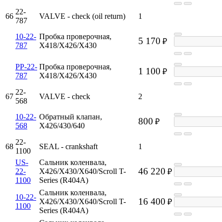
22-
66
VALVE - check (oil return)
1
787
10-22-
Пробка проверочная,
5 170
₽
787
X418/X426/X430
PP-22-
Пробка проверочная,
1 100
₽
787
X418/X426/X430
22-
67
VALVE - check
2
568
10-22-
Обратный клапан,
800
₽
568
X426/430/640
22-
68
SEAL - crankshaft
1
1100
US-
Сальник коленвала,
46 220
22-
X426/X430/X640/Scroll T-
₽
1100
Series (R404A)
Сальник коленвала,
10-22-
16 400
X426/X430/X640/Scroll T-
₽
1100
Series (R404A)