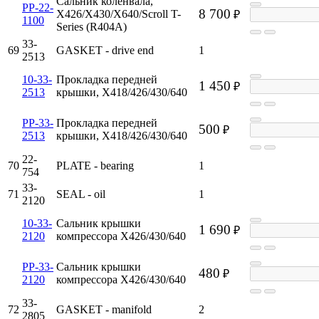
Сальник коленвала,
PP-22-
8 700
X426/X430/X640/Scroll T-
₽
1100
Series (R404A)
33-
69
GASKET - drive end
1
2513
10-33-
Прокладка передней
1 450
₽
2513
крышки, X418/426/430/640
PP-33-
Прокладка передней
500
₽
2513
крышки, X418/426/430/640
22-
70
PLATE - bearing
1
754
33-
71
SEAL - oil
1
2120
10-33-
Сальник крышки
1 690
₽
2120
компрессора X426/430/640
PP-33-
Сальник крышки
480
₽
2120
компрессора X426/430/640
33-
72
GASKET - manifold
2
2805