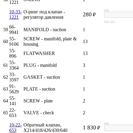
1221
10-33-
О-ринг под клапан -
280
₽
1221
регулятор давления
66-
59
MANIFOLD - suction
1
9941
55-
SCREW - manifold, plate &
60
13
9106
housing
55-
FLATWASHER
13
896
55-
61
PLUG - manifold
3
3364
33-
62
GASKET - suction
1
3597
91-
63
PLATE - suction
1
5629
55-
64
SCREW - plate
2
141
22-
65
VALVE - check
2
653
10-22-
Обратный клапан,
1 830
₽
653
X214/418/426/430/640