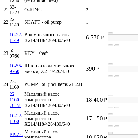
1249
(remanufactured)
33-
21
O-RING
2
1223
22-
22
SHAFT - oil pump
1
1149
10-22-
Вал масляного насоса,
6 570
₽
1149
X214/418/426/430/640
55-
23
KEY - shaft
1
9760
10-55-
Шпонка вала масляного
390
₽
9760
насоса, X214/426/430
22-
24
PUMP - oil (incl items 21-23)
1
1160
22-
Масляный насос
18 400
1160
компрессора
₽
OEM
X214/418/426/430/640
Масляный насос
10-22-
17 150
компрессора
₽
1160
X214/418/426/430/640
Масляный насос
PP-22-
10 020
компрессора
₽