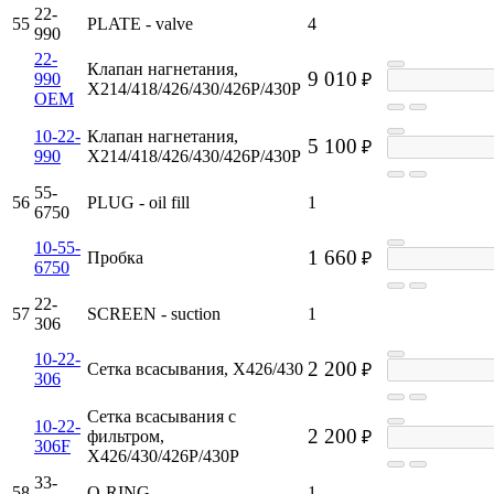
22-
55
PLATE - valve
4
990
22-
Клапан нагнетания,
9 010
990
₽
X214/418/426/430/426P/430P
OEM
10-22-
Клапан нагнетания,
5 100
₽
990
X214/418/426/430/426P/430P
55-
56
PLUG - oil fill
1
6750
10-55-
1 660
Пробка
₽
6750
22-
57
SCREEN - suction
1
306
10-22-
2 200
Сетка всасывания, X426/430
₽
306
Сетка всасывания с
10-22-
2 200
фильтром,
₽
306F
X426/430/426P/430P
33-
58
O-RING
1