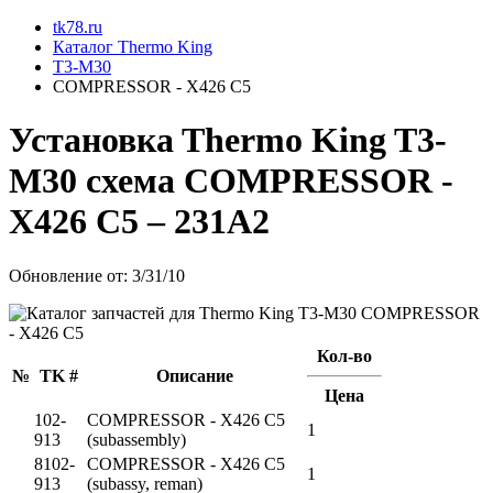
tk78.ru
Каталог Thermo King
T3-M30
COMPRESSOR - X426 C5
Установкa Thermo King
T3-
M30
схема
COMPRESSOR -
X426 C5
– 231A2
Обновление от: 3/31/10
Кол-во
№
TK #
Описание
Цена
102-
COMPRESSOR - X426 C5
1
913
(subassembly)
8102-
COMPRESSOR - X426 C5
1
913
(subassy, reman)