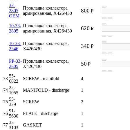
33-
Прокладка коллектора
800
2805
₽
армированная, X426/430
OEM
10-33-
Прокладка коллектора
620
₽
2805
армированная, X426/430
10-33-
Прокладка коллектора,
340
₽
2546
X426/430
PP-33-
Прокладка коллектора,
50
₽
2805
X426/430
55-
73
SCREW - manifold
4
6822
22-
74
MANIFOLD - discharge
1
1055
55-
75
SCREW
2
329
91-
76
PLATE - discharge
1
5630
33-
77
GASKET
1
3103