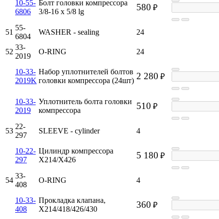
10-55-
Болт головки компрессора
580
₽
6806
3/8-16 x 5/8 lg
55-
51
WASHER - sealing
24
6804
33-
52
O-RING
24
2019
10-33-
Набор уплотнителей болтов
2 280
₽
2019K
головки компрессора (24шт)
10-33-
Уплотнитель болта головки
510
₽
2019
компрессора
22-
53
SLEEVE - cylinder
4
297
10-22-
Цилиндр компрессора
5 180
₽
297
X214/X426
33-
54
O-RING
4
408
10-33-
Прокладка клапана,
360
₽
408
X214/418/426/430