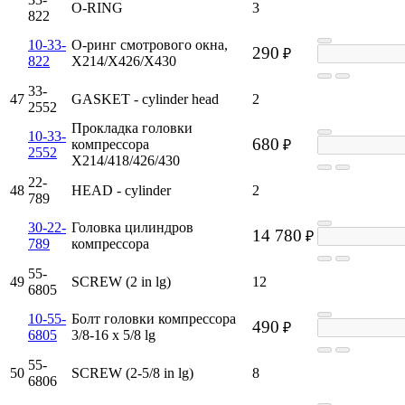
O-RING
3
822
10-33-
О-ринг смотрового окна,
290
₽
822
X214/X426/X430
33-
47
GASKET - cylinder head
2
2552
Прокладка головки
10-33-
680
компрессора
₽
2552
X214/418/426/430
22-
48
HEAD - cylinder
2
789
30-22-
Головка цилиндров
14 780
₽
789
компрессора
55-
49
SCREW (2 in lg)
12
6805
10-55-
Болт головки компрессора
490
₽
6805
3/8-16 x 5/8 lg
55-
50
SCREW (2-5/8 in lg)
8
6806