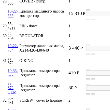
28
COVER - pump
1
555
10-22-
Крышка масляного насоса
15 310
₽
555
компрессора
55-
29
PIN - dowel
1
4211
22-
30
REGULATOR
1
784
10-22-
Регулятор давления масла,
3 440
₽
784
X214/426/430/640
33-
31
O-RING
1
672
10-33-
Прокладка компрессора
410
₽
672
Regulator
33-
Прокладка компрессора
80
672
₽
Regulator
OEM
55-
32
SCREW - cover to housing
2
681