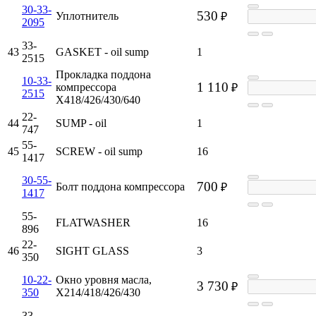
30-33-
530
Уплотнитель
₽
2095
33-
43
GASKET - oil sump
1
2515
Прокладка поддона
10-33-
1 110
компрессора
₽
2515
X418/426/430/640
22-
44
SUMP - oil
1
747
55-
45
SCREW - oil sump
16
1417
30-55-
700
Болт поддона компрессора
₽
1417
55-
FLATWASHER
16
896
22-
46
SIGHT GLASS
3
350
10-22-
Окно уровня масла,
3 730
₽
350
X214/418/426/430
33-