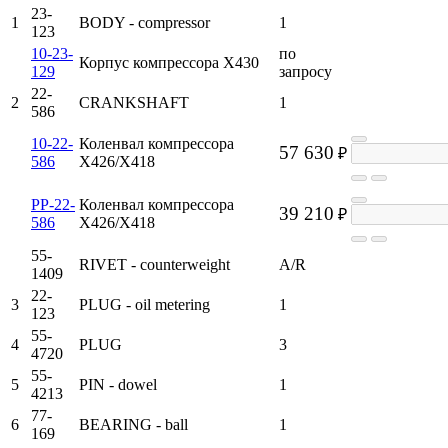
23-
1
BODY - compressor
1
123
10-23-
по
Корпус компрессора X430
129
запросу
22-
2
CRANKSHAFT
1
586
10-22-
Коленвал компрессора
57 630
₽
586
X426/X418
PP-22-
Коленвал компрессора
39 210
₽
586
X426/X418
55-
RIVET - counterweight
A/R
1409
22-
3
PLUG - oil metering
1
123
55-
4
PLUG
3
4720
55-
5
PIN - dowel
1
4213
77-
6
BEARING - ball
1
169