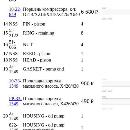
10-22-
Поршень компрессора, к-т,
6 680
₽
849
D214/X214/X418/X426/X640
14
NSS
PIN - piston
4
55-
15
RING - retaining
8
2122
51-
16
NUT
4
666
17
NSS
REED - piston
1
18
NSS
HEAD - piston
1
33-
19
GASKET - pump end
1
1549
10-33-
Прокладка корпуса
900
₽
1549
масляного насоса, X426/430
PP-33-
Прокладка корпуса
490
₽
1549
масляного насоса, X426/430
22-
20
HOUSING - oil pump
1
1249
822-
HOUSING - oil pump
1