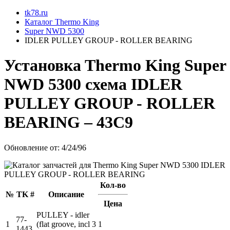
tk78.ru
Каталог Thermo King
Super NWD 5300
IDLER PULLEY GROUP - ROLLER BEARING
Установкa Thermo King
Super
NWD 5300
схема
IDLER
PULLEY GROUP - ROLLER
BEARING
– 43C9
Обновление от: 4/24/96
Кол-во
№
TK #
Описание
Цена
PULLEY - idler
77-
1
(flat groove, incl 3
1
1443