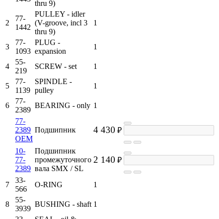
thru 9)
PULLEY - idler
77-
2
(V-groove, incl 3
1
1442
thru 9)
77-
PLUG -
3
1
1093
expansion
55-
4
SCREW - set
1
219
77-
SPINDLE -
5
1
1139
pulley
77-
6
BEARING - only
1
2389
77-
4 430
2389
Подшипник
₽
OEM
10-
Подшипник
2 140
77-
промежуточного
₽
2389
вала SMX / SL
33-
7
O-RING
1
566
55-
8
BUSHING - shaft
1
3939