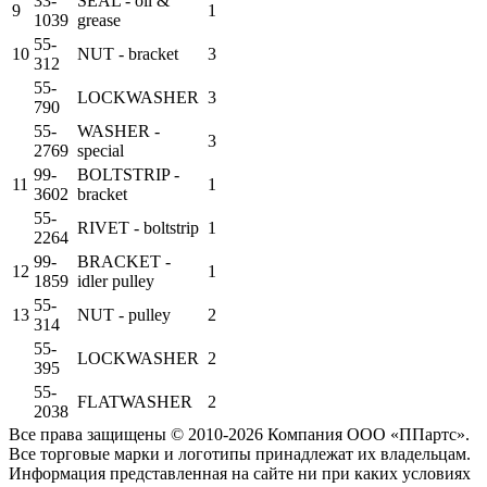
33-
SEAL - oil &
9
1
1039
grease
55-
10
NUT - bracket
3
312
55-
LOCKWASHER
3
790
55-
WASHER -
3
2769
special
99-
BOLTSTRIP -
11
1
3602
bracket
55-
RIVET - boltstrip
1
2264
99-
BRACKET -
12
1
1859
idler pulley
55-
13
NUT - pulley
2
314
55-
LOCKWASHER
2
395
55-
FLATWASHER
2
2038
Все права защищены © 2010-2026 Компания ООО «ППартс».
Все торговые марки и логотипы принадлежат их владельцам.
Информация представленная на сайте ни при каких условиях