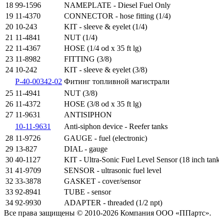
18
99-1596
NAMEPLATE - Diesel Fuel Only
19
11-4370
CONNECTOR - hose fitting (1/4)
20
10-243
KIT - sleeve & eyelet (1/4)
21
11-4841
NUT (1/4)
22
11-4367
HOSE (1/4 od x 35 ft lg)
23
11-8982
FITTING (3/8)
24
10-242
KIT - sleeve & eyelet (3/8)
P-40-00342-02
Фитинг топливной магистрали
25
11-4941
NUT (3/8)
26
11-4372
HOSE (3/8 od x 35 ft lg)
27
11-9631
ANTISIPHON
10-11-9631
Anti-siphon device - Reefer tanks
28
11-9726
GAUGE - fuel (electronic)
29
13-827
DIAL - gauge
30
40-1127
KIT - Ultra-Sonic Fuel Level Sensor (18 inch tan
31
41-9709
SENSOR - ultrasonic fuel level
32
33-3878
GASKET - cover/sensor
33
92-8941
TUBE - sensor
34
92-9930
ADAPTER - threaded (1/2 npt)
Все права защищены © 2010-2026 Компания ООО «ППартс».