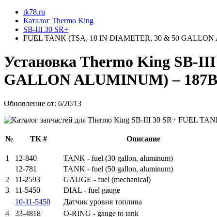
tk78.ru
Каталог Thermo King
SB-III 30 SR+
FUEL TANK (TSA, 18 IN DIAMETER, 30 & 50 GALLO
Установкa Thermo King
SB-II
GALLON ALUMINUM)
– 187
Обновление от: 6/20/13
№
TK #
Описание
1
12-840
TANK - fuel (30 gallon, aluminum)
12-781
TANK - fuel (50 gallon, aluminum)
2
11-2593
GAUGE - fuel (mechanical)
3
11-5450
DIAL - fuel gauge
10-11-5450
Датчик уровня топлива
4
33-4818
O-RING - gauge to tank