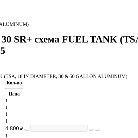
N ALUMINUM)
I 30 SR+
схема
FUEL TANK (TSA
B5
Кол-во
Цена
1
1
1
1
4 800
₽
1