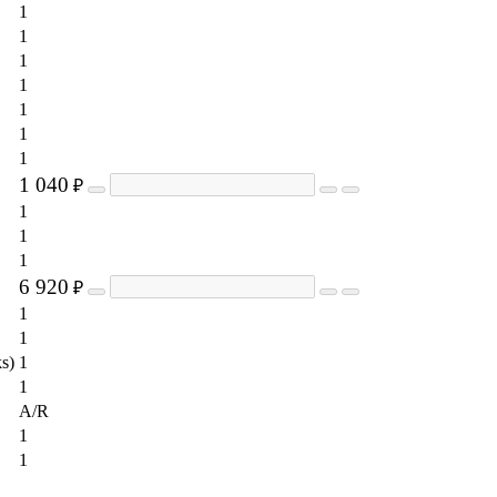
1
1
1
1
1
1
1
1 040
₽
1
1
1
6 920
₽
1
1
ks)
1
1
A/R
1
1