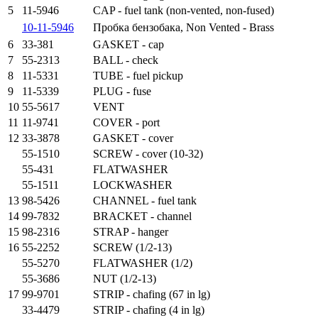
5
11-5946
CAP - fuel tank (non-vented, non-fused)
10-11-5946
Пробка бензобака, Non Vented - Brass
6
33-381
GASKET - cap
7
55-2313
BALL - check
8
11-5331
TUBE - fuel pickup
9
11-5339
PLUG - fuse
10
55-5617
VENT
11
11-9741
COVER - port
12
33-3878
GASKET - cover
55-1510
SCREW - cover (10-32)
55-431
FLATWASHER
55-1511
LOCKWASHER
13
98-5426
CHANNEL - fuel tank
14
99-7832
BRACKET - channel
15
98-2316
STRAP - hanger
16
55-2252
SCREW (1/2-13)
55-5270
FLATWASHER (1/2)
55-3686
NUT (1/2-13)
17
99-9701
STRIP - chafing (67 in lg)
33-4479
STRIP - chafing (4 in lg)