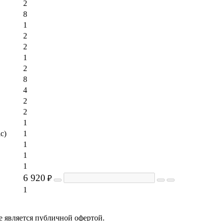
2
8
1
2
2
1
2
8
4
2
2
1
ic)
1
1
1
1
6 920
₽
1
е является публичной офертой.