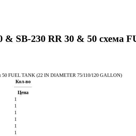
0 & SB-230 RR 30 & 50
схема
F
Кол-во
Цена
1
1
1
1
1
1