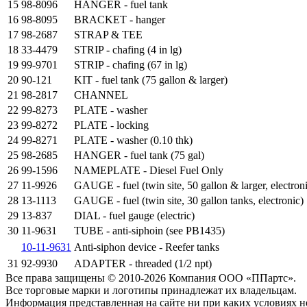
15
98-8096
HANGER - fuel tank
16
98-8095
BRACKET - hanger
17
98-2687
STRAP & TEE
18
33-4479
STRIP - chafing (4 in lg)
19
99-9701
STRIP - chafing (67 in lg)
20
90-121
KIT - fuel tank (75 gallon & larger)
21
98-2817
CHANNEL
22
99-8273
PLATE - washer
23
99-8272
PLATE - locking
24
99-8271
PLATE - washer (0.10 thk)
25
98-2685
HANGER - fuel tank (75 gal)
26
99-1596
NAMEPLATE - Diesel Fuel Only
27
11-9926
GAUGE - fuel (twin site, 50 gallon & larger, electron
28
13-1113
GAUGE - fuel (twin site, 30 gallon tanks, electronic)
29
13-837
DIAL - fuel gauge (electric)
30
11-9631
TUBE - anti-siphoin (see PB1435)
10-11-9631
Anti-siphon device - Reefer tanks
31
92-9930
ADAPTER - threaded (1/2 npt)
Все права защищены © 2010-2026 Компания ООО «ППартс».
Все торговые марки и логотипы принадлежат их владельцам.
Информация представленная на сайте ни при каких условиях н