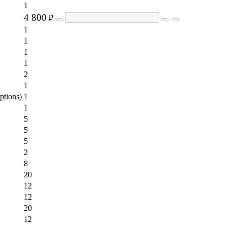
1
4 800
₽
1
1
1
1
2
1
ptions)
1
1
5
5
5
2
8
20
12
12
20
12