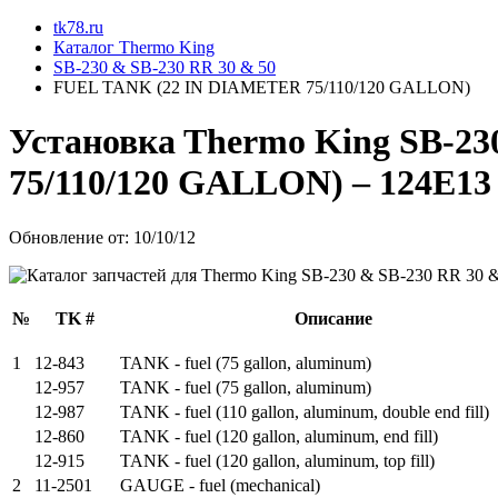
tk78.ru
Каталог Thermo King
SB-230 & SB-230 RR 30 & 50
FUEL TANK (22 IN DIAMETER 75/110/120 GALLON)
Установкa Thermo King
SB-23
75/110/120 GALLON)
– 124E13
Обновление от: 10/10/12
№
TK #
Описание
1
12-843
TANK - fuel (75 gallon, aluminum)
12-957
TANK - fuel (75 gallon, aluminum)
12-987
TANK - fuel (110 gallon, aluminum, double end fill)
12-860
TANK - fuel (120 gallon, aluminum, end fill)
12-915
TANK - fuel (120 gallon, aluminum, top fill)
2
11-2501
GAUGE - fuel (mechanical)