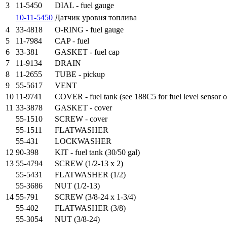
3
11-5450
DIAL - fuel gauge
10-11-5450
Датчик уровня топлива
4
33-4818
O-RING - fuel gauge
5
11-7984
CAP - fuel
6
33-381
GASKET - fuel cap
7
11-9134
DRAIN
8
11-2655
TUBE - pickup
9
55-5617
VENT
10
11-9741
COVER - fuel tank (see 188C5 for fuel level sensor o
11
33-3878
GASKET - cover
55-1510
SCREW - cover
55-1511
FLATWASHER
55-431
LOCKWASHER
12
90-398
KIT - fuel tank (30/50 gal)
13
55-4794
SCREW (1/2-13 x 2)
55-5431
FLATWASHER (1/2)
55-3686
NUT (1/2-13)
14
55-791
SCREW (3/8-24 x 1-3/4)
55-402
FLATWASHER (3/8)
55-3054
NUT (3/8-24)