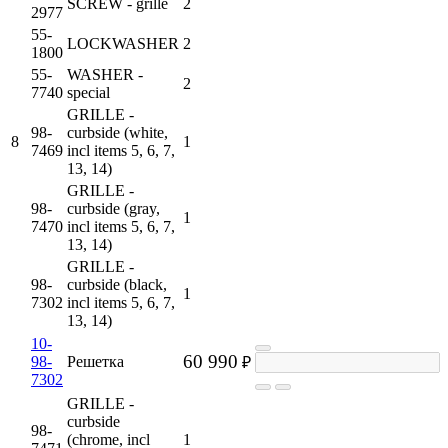
SCREW - grille
2
2977
55-
LOCKWASHER
2
1800
55-
WASHER -
2
7740
special
GRILLE -
98-
curbside (white,
8
1
7469
incl items 5, 6, 7,
13, 14)
GRILLE -
98-
curbside (gray,
1
7470
incl items 5, 6, 7,
13, 14)
GRILLE -
98-
curbside (black,
1
7302
incl items 5, 6, 7,
13, 14)
10-
60 990
98-
Решетка
₽
7302
GRILLE -
curbside
98-
(chrome, incl
1