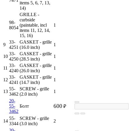
7471
items 5, 6, 7, 13,
14)
GRILLE -
curbside
98-
(paintable, incl
1
8054
items 11, 12, 14,
15, 16)
33-
GASKET - grille
9
1
4251
(16.0 inch)
33-
GASKET - grille
10
1
4250
(28.5 inch)
33-
GASKET - grille
11
1
4240
(26.0 inch)
33-
GASKET - grille
12
1
4241
(14.7 inch)
55-
SCREW - grille
13
1
3462
(2.0 inch)
20-
600
55-
Болт
₽
3462
55-
SCREW - grille
14
2
3344
(3.0 inch)
20-