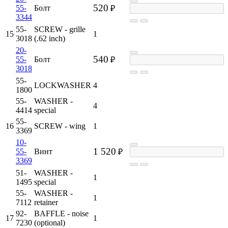
520
55-
Болт
₽
3344
55-
SCREW - grille
15
1
3018
(.62 inch)
20-
540
55-
Болт
₽
3018
55-
LOCKWASHER
4
1800
55-
WASHER -
4
4414
special
55-
16
SCREW - wing
1
3369
10-
1 520
55-
Винт
₽
3369
51-
WASHER -
1
1495
special
55-
WASHER -
1
7112
retainer
92-
BAFFLE - noise
17
1
7230
(optional)