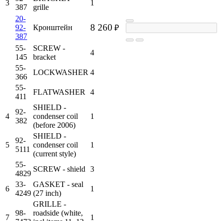
3
1
387
grille
20-
8 260
92-
Кронштейн
₽
387
55-
SCREW -
4
145
bracket
55-
LOCKWASHER
4
366
55-
FLATWASHER
4
411
SHIELD -
92-
4
condenser coil
1
382
(before 2006)
SHIELD -
92-
5
condenser coil
1
5111
(current style)
55-
SCREW - shield
3
4829
33-
GASKET - seal
6
1
4249
(27 inch)
GRILLE -
98-
roadside (white,
7
1