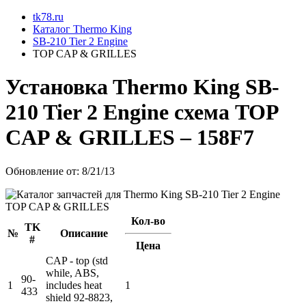
tk78.ru
Каталог Thermo King
SB-210 Tier 2 Engine
TOP CAP & GRILLES
Установкa Thermo King
SB-
210 Tier 2 Engine
схема
TOP
CAP & GRILLES
– 158F7
Обновление от: 8/21/13
Кол-во
TK
№
Описание
#
Цена
CAP - top (std
while, ABS,
90-
1
includes heat
1
433
shield 92-8823,