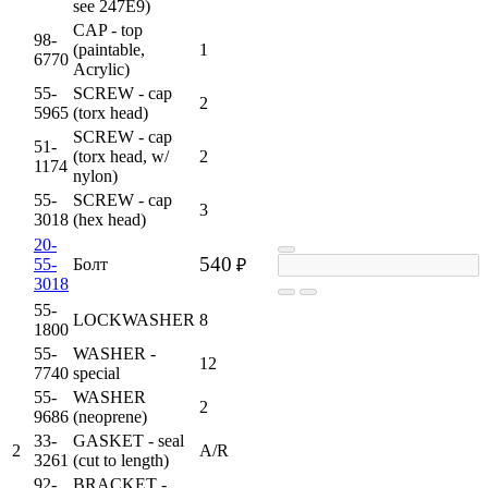
see 247E9)
CAP - top
98-
(paintable,
1
6770
Acrylic)
55-
SCREW - cap
2
5965
(torx head)
SCREW - cap
51-
(torx head, w/
2
1174
nylon)
55-
SCREW - cap
3
3018
(hex head)
20-
540
55-
Болт
₽
3018
55-
LOCKWASHER
8
1800
55-
WASHER -
12
7740
special
55-
WASHER
2
9686
(neoprene)
33-
GASKET - seal
2
A/R
3261
(cut to length)
92-
BRACKET -