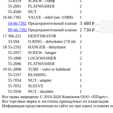
55-8319
SCREW - clamp
1
55-2001
FLATWASHER
2
55-4560
NUT
1
16
66-7392
VALVE - relief (see 119B8)
1
3 480
10-66-7392
Предохранительный клапан
₽
1 730
PP-66-7392
Предохранительный клапан
₽
17
306-221
DEHYDRATOR
1
33-594
O-RING - dehydrator (7/8 id)
2
18
55-2192
HANGER - dehydrator
1
55-2957
SCREW - hanger
2
55-1800
LOCKWASHER
2
55-2086
FLATWASHER
2
19
61-2898
TUBE - valve to bulkhead
1
55-5197
BUSHING
1
55-7054
NUT - adapter
1
55-7052
SLEEVE
1
55-5936
NUT - shoulder
1
Все права защищены © 2010-2026 Компания ООО «ППартс».
Все торговые марки и логотипы принадлежат их владельцам.
Информация представленная на сайте ни при каких условиях н