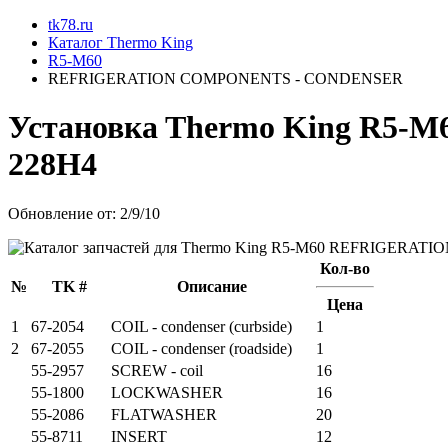
tk78.ru
Каталог Thermo King
R5-M60
REFRIGERATION COMPONENTS - CONDENSER
Установкa Thermo King
R5-M
228H4
Обновление от: 2/9/10
Кол-во
№
TK #
Описание
Цена
1
67-2054
COIL - condenser (curbside)
1
2
67-2055
COIL - condenser (roadside)
1
55-2957
SCREW - coil
16
55-1800
LOCKWASHER
16
55-2086
FLATWASHER
20
55-8711
INSERT
12