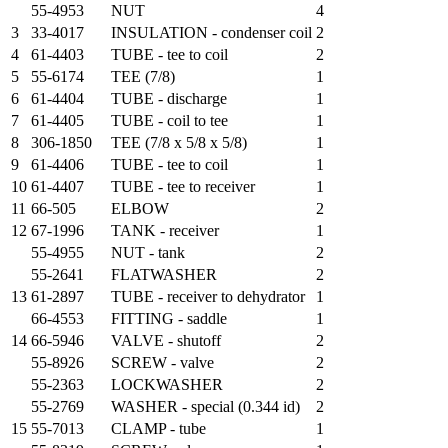
55-4953
NUT
4
3
33-4017
INSULATION - condenser coil
2
4
61-4403
TUBE - tee to coil
2
5
55-6174
TEE (7/8)
1
6
61-4404
TUBE - discharge
1
7
61-4405
TUBE - coil to tee
1
8
306-1850
TEE (7/8 x 5/8 x 5/8)
1
9
61-4406
TUBE - tee to coil
1
10
61-4407
TUBE - tee to receiver
1
11
66-505
ELBOW
2
12
67-1996
TANK - receiver
1
55-4955
NUT - tank
2
55-2641
FLATWASHER
2
13
61-2897
TUBE - receiver to dehydrator
1
66-4553
FITTING - saddle
1
14
66-5946
VALVE - shutoff
2
55-8926
SCREW - valve
2
55-2363
LOCKWASHER
2
55-2769
WASHER - special (0.344 id)
2
15
55-7013
CLAMP - tube
1