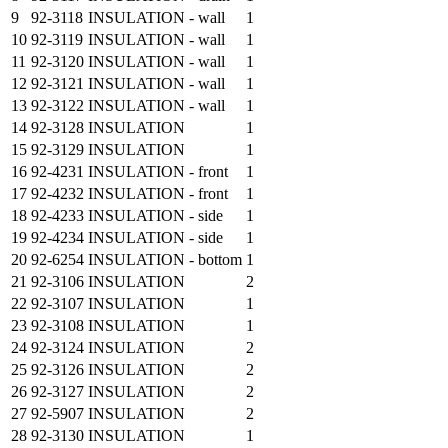
9
92-3118
INSULATION - wall
1
10
92-3119
INSULATION - wall
1
11
92-3120
INSULATION - wall
1
12
92-3121
INSULATION - wall
1
13
92-3122
INSULATION - wall
1
14
92-3128
INSULATION
1
15
92-3129
INSULATION
1
16
92-4231
INSULATION - front
1
17
92-4232
INSULATION - front
1
18
92-4233
INSULATION - side
1
19
92-4234
INSULATION - side
1
20
92-6254
INSULATION - bottom
1
21
92-3106
INSULATION
2
22
92-3107
INSULATION
1
23
92-3108
INSULATION
1
24
92-3124
INSULATION
2
25
92-3126
INSULATION
2
26
92-3127
INSULATION
2
27
92-5907
INSULATION
2
28
92-3130
INSULATION
1