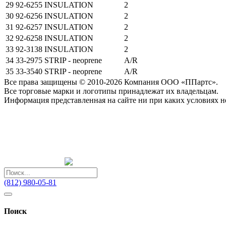
29
92-6255
INSULATION
2
30
92-6256
INSULATION
2
31
92-6257
INSULATION
2
32
92-6258
INSULATION
2
33
92-3138
INSULATION
2
34
33-2975
STRIP - neoprene
A/R
35
33-3540
STRIP - neoprene
A/R
Все права защищены © 2010-2026 Компания ООО «ППартс».
Все торговые марки и логотипы принадлежат их владельцам.
Информация представленная на сайте ни при каких условиях н
(812) 980-05-81
Поиск