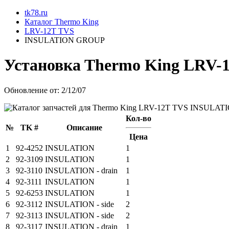
tk78.ru
Каталог Thermo King
LRV-12T TVS
INSULATION GROUP
Установкa Thermo King
LRV-
Обновление от: 2/12/07
Кол-во
№
TK #
Описание
Цена
1
92-4252
INSULATION
1
2
92-3109
INSULATION
1
3
92-3110
INSULATION - drain
1
4
92-3111
INSULATION
1
5
92-6253
INSULATION
1
6
92-3112
INSULATION - side
2
7
92-3113
INSULATION - side
2
8
92-3117
INSULATION - drain
1