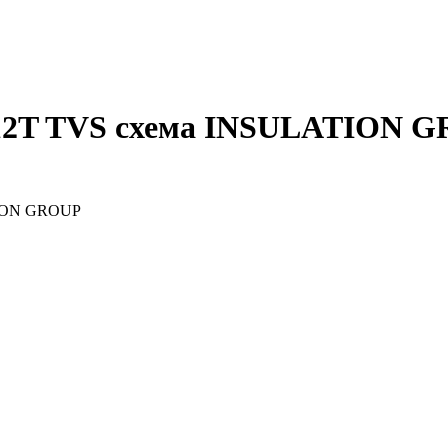
12T TVS
схема
INSULATION G