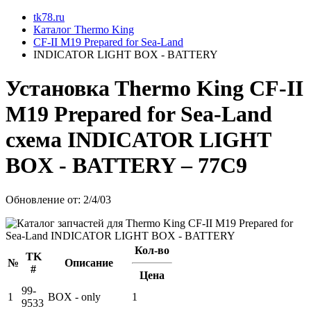
tk78.ru
Каталог Thermo King
CF-II M19 Prepared for Sea-Land
INDICATOR LIGHT BOX - BATTERY
Установкa Thermo King
CF-II
M19 Prepared for Sea-Land
схема
INDICATOR LIGHT
BOX - BATTERY
– 77C9
Обновление от: 2/4/03
Кол-во
TK
№
Описание
#
Цена
99-
1
BOX - only
1
9533