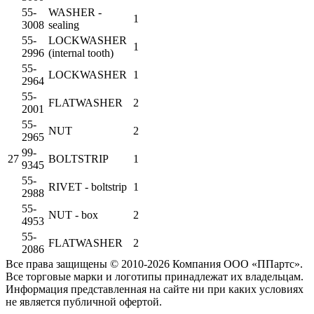
55-
WASHER -
1
3008
sealing
55-
LOCKWASHER
1
2996
(internal tooth)
55-
LOCKWASHER
1
2964
55-
FLATWASHER
2
2001
55-
NUT
2
2965
99-
27
BOLTSTRIP
1
9345
55-
RIVET - boltstrip
1
2988
55-
NUT - box
2
4953
55-
FLATWASHER
2
2086
Все права защищены © 2010-2026 Компания ООО «ППартс».
Все торговые марки и логотипы принадлежат их владельцам.
Информация представленная на сайте ни при каких условиях
не является публичной офертой.