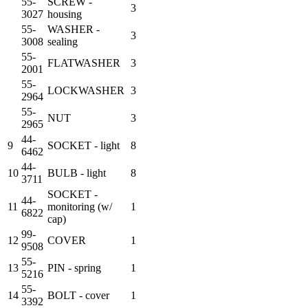
55-
SCREW -
3
3027
housing
55-
WASHER -
3
3008
sealing
55-
FLATWASHER
3
2001
55-
LOCKWASHER
3
2964
55-
NUT
3
2965
44-
9
SOCKET - light
8
6462
44-
10
BULB - light
8
3711
SOCKET -
44-
11
monitoring (w/
1
6822
cap)
99-
12
COVER
1
9508
55-
13
PIN - spring
1
5216
55-
14
BOLT - cover
1
3392