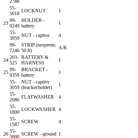
2788
55-
LOCKNUT
1
5018
99-
HOLDER -
23
1
9249
battery
55-
NUT - captive
4
3059
99-
STRIP (neoprene,
A/R
7246
50 ft)
203-
BATTERY &
24
1
525
HARNESS
99-
BRACKET -
25
1
9359
battery
55-
NUT - captive
1
3059
(bracket/holder)
55-
FLATWASHER
4
2086
55-
LOCKWASHER
4
1800
55-
SCREW
4
1587
55-
26
SCREW - ground
1
3000