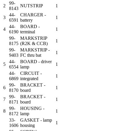
99-
2
NUTSTRIP
1
8143
44-
CHARGER -
3
1
6591
battery
44-
BOARD -
4
1
6190
terminal
99-
MARKSTRIP
1
8175
(R2K & CCB)
99-
MARKSTRIP -
1
9403
FC thru bat
44-
BOARD - driver
5
1
6554
lamp
44-
CIRCUIT -
1
6869
integrated
99-
BRACKET -
6
1
8170
board
99-
BRACKET -
7
1
8171
board
99-
HOUSING -
8
1
8172
lamp
33-
GASKET - lamp
1
1606
housing