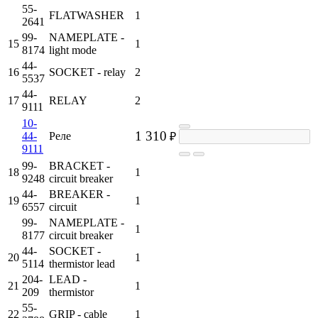
55-
FLATWASHER
1
2641
99-
NAMEPLATE -
15
1
8174
light mode
44-
16
SOCKET - relay
2
5537
44-
17
RELAY
2
9111
10-
1 310
44-
Реле
₽
9111
99-
BRACKET -
18
1
9248
circuit breaker
44-
BREAKER -
19
1
6557
circuit
99-
NAMEPLATE -
1
8177
circuit breaker
44-
SOCKET -
20
1
5114
thermistor lead
204-
LEAD -
21
1
209
thermistor
55-
22
GRIP - cable
1