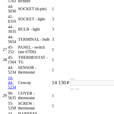
5763
rectifier
44-
SOCKET (6-pin)
1
5030
41-
SOCKET - light
3
6310
44-
BULB - light
3
3035
44-
TERMINAL - bulb
3
5654
45-
PANEL - switch
27
1
252
(see 67D6)
45-
THERMOSTAT -
28
1
1564
TG
44-
SENSOR -
1
5234
thermostat
10-
14 130
44-
Сенсор
₽
5234
99-
COVER -
29
1
5635
thermostat
55-
SCREW -
1
5358
thermostat
44-
HARNESS -