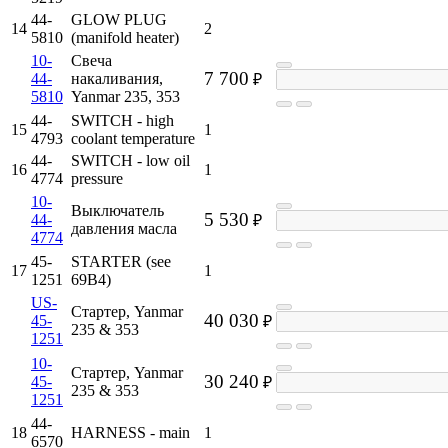
44-
GLOW PLUG
14
2
5810
(manifold heater)
10-
Свеча
7 700
44-
накаливания,
₽
5810
Yanmar 235, 353
44-
SWITCH - high
15
1
4793
coolant temperature
44-
SWITCH - low oil
16
1
4774
pressure
10-
Выключатель
5 530
44-
₽
давления масла
4774
45-
STARTER (see
17
1
1251
69B4)
US-
Стартер, Yanmar
40 030
45-
₽
235 & 353
1251
10-
Стартер, Yanmar
30 240
45-
₽
235 & 353
1251
44-
18
HARNESS - main
1
6570