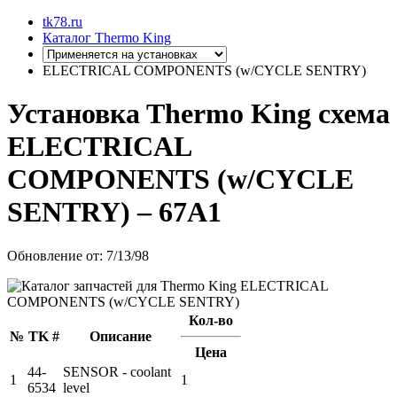
tk78.ru
Каталог Thermo King
ELECTRICAL COMPONENTS (w/CYCLE SENTRY)
Установкa Thermo King
схема
ELECTRICAL
COMPONENTS (w/CYCLE
SENTRY)
– 67A1
Обновление от: 7/13/98
Кол-во
№
TK #
Описание
Цена
44-
SENSOR - coolant
1
1
6534
level