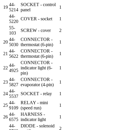
44-
SOCKET - control
19
1
5214
panel
44-
COVER - socket
1
5220
55-
SCREW - cover
2
103
44-
CONNECTOR -
20
1
5030
thermostat (6-pin)
44-
CONNECTOR -
21
1
5622
thermostat (6-pin)
CONNECTOR -
44-
22
indicator light (6-
1
4925
pin)
44-
CONNECTOR -
23
1
5827
evaporator (4-pin)
44-
24
SOCKET - relay
1
5537
44-
RELAY - mini
25
1
9109
(speed run)
44-
HARNESS -
26
1
6575
indicator light
44-
DIODE - solenoid
2