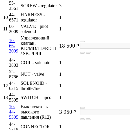
55-
SCREW - regulator
3
3561
44-
HARNESS -
10
1
6571
regulator
66-
VALVE - pilot
11
1
2009
solenoid
Управляющий
10-
клапан,
18 500
66-
₽
KD/MD/TD/RD-II
2009
/ SB-I/II/III
44-
COIL - solenoid
1
3803
55-
NUT - valve
1
8786
44-
SOLENOID -
12
1
6215
throttle/fuel
44-
13
SWITCH - hpco
1
5305
10-
Выключатель
3 950
44-
высокого
₽
5305
давления (R12)
44-
CONNECTOR
1
5219