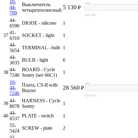
10-
Выключатель
5 130
44-
₽
четырехполюсный
709
44-
DIODE - silicone
1
6590
41-
37
SOCKET - light
1
6310
44-
TERMINAL - bulb
1
5654
44-
BULB - light
6
3035
44-
BOARD - Cycle
38
1
7246
Sentry (see 66C1)
10-
Плата, CS-II with
28 560
44-
₽
Buzzer
7246
44-
HARNESS - Cycle
39
1
8078
Sentry
44-
40
PLATE - switch
1
6537
55-
SCREW - plate
2
5424
55-