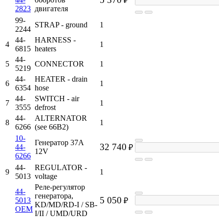
₽
2823
двигателя
99-
STRAP - ground
1
2244
44-
HARNESS -
4
1
6815
heaters
44-
5
CONNECTOR
1
5219
44-
HEATER - drain
6
1
6354
hose
44-
SWITCH - air
7
1
3555
defrost
44-
ALTERNATOR
8
1
6266
(see 66B2)
10-
Генератор 37A
32 740
44-
₽
12V
6266
44-
REGULATOR -
9
1
5013
voltage
Реле-регулятор
44-
генератора,
5 050
5013
₽
KD/MD/RD-I / SB-
OEM
I/II / UMD/URD