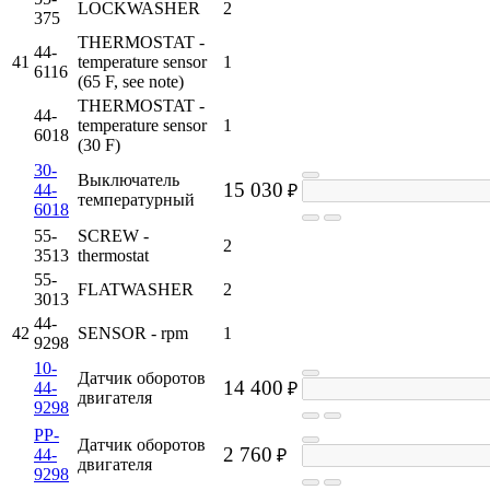
LOCKWASHER
2
375
THERMOSTAT -
44-
41
temperature sensor
1
6116
(65 F, see note)
THERMOSTAT -
44-
temperature sensor
1
6018
(30 F)
30-
Выключатель
15 030
44-
₽
температурный
6018
55-
SCREW -
2
3513
thermostat
55-
FLATWASHER
2
3013
44-
42
SENSOR - rpm
1
9298
10-
Датчик оборотов
14 400
44-
₽
двигателя
9298
PP-
Датчик оборотов
2 760
44-
₽
двигателя
9298