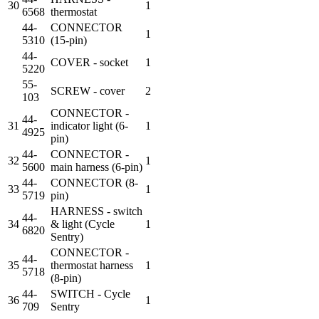
30
1
6568
thermostat
44-
CONNECTOR
1
5310
(15-pin)
44-
COVER - socket
1
5220
55-
SCREW - cover
2
103
CONNECTOR -
44-
31
indicator light (6-
1
4925
pin)
44-
CONNECTOR -
32
1
5600
main harness (6-pin)
44-
CONNECTOR (8-
33
1
5719
pin)
HARNESS - switch
44-
34
& light (Cycle
1
6820
Sentry)
CONNECTOR -
44-
35
thermostat harness
1
5718
(8-pin)
44-
SWITCH - Cycle
36
1
709
Sentry