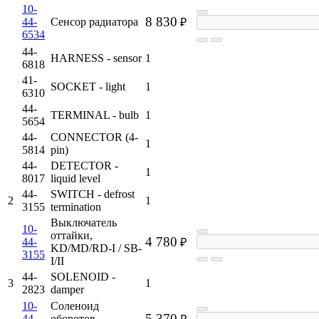
10-
8 830
44-
Сенсор радиатора
₽
6534
44-
HARNESS - sensor
1
6818
41-
SOCKET - light
1
6310
44-
TERMINAL - bulb
1
5654
44-
CONNECTOR (4-
1
5814
pin)
44-
DETECTOR -
1
8017
liquid level
44-
SWITCH - defrost
2
1
3155
termination
Выключатель
10-
оттайки,
4 780
44-
₽
KD/MD/RD-I / SB-
3155
I/II
44-
SOLENOID -
3
1
2823
damper
10-
Соленоид
5 370
44-
оборотов