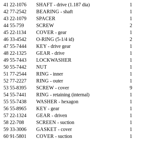
41
22-1076
SHAFT - drive (1.187 dia)
1
42
77-2542
BEARING - shaft
1
43
22-1079
SPACER
1
44
55-759
SCREW
2
45
22-1134
COVER - gear
1
46
33-4542
O-RING (5-1/4 id)
2
47
55-7444
KEY - drive gear
1
48
22-1325
GEAR - drive
1
49
55-7443
LOCKWASHER
1
50
55-7442
NUT
1
51
77-2544
RING - inner
1
52
77-2227
RING - outer
1
53
55-8395
SCREW - cover
9
54
55-7441
RING - retaining (internal)
1
55
55-7438
WASHER - hexagon
1
56
55-8965
KEY - gear
1
57
22-1324
GEAR - driven
1
58
22-708
SCREEN - suction
1
59
33-3006
GASKET - cover
1
60
91-5801
COVER - suction
1