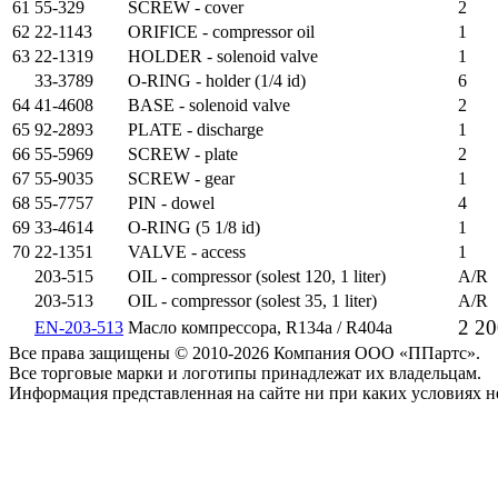
61
55-329
SCREW - cover
2
62
22-1143
ORIFICE - compressor oil
1
63
22-1319
HOLDER - solenoid valve
1
33-3789
O-RING - holder (1/4 id)
6
64
41-4608
BASE - solenoid valve
2
65
92-2893
PLATE - discharge
1
66
55-5969
SCREW - plate
2
67
55-9035
SCREW - gear
1
68
55-7757
PIN - dowel
4
69
33-4614
O-RING (5 1/8 id)
1
70
22-1351
VALVE - access
1
203-515
OIL - compressor (solest 120, 1 liter)
A/R
203-513
OIL - compressor (solest 35, 1 liter)
A/R
2 20
EN-203-513
Масло компрессора, R134a / R404a
Все права защищены © 2010-2026 Компания ООО «ППартс».
Все торговые марки и логотипы принадлежат их владельцам.
Информация представленная на сайте ни при каких условиях н