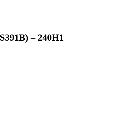
391B)
– 240H1