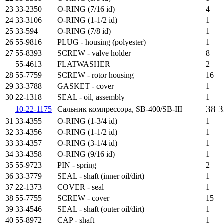
23
33-2350
O-RING (7/16 id)
4
24
33-3106
O-RING (1-1/2 id)
1
25
33-594
O-RING (7/8 id)
1
26
55-9816
PLUG - housing (polyester)
1
27
55-8393
SCREW - valve holder
8
55-4613
FLATWASHER
2
28
55-7759
SCREW - rotor housing
16
29
33-3788
GASKET - cover
1
30
22-1318
SEAL - oil, assembly
1
38 
10-22-1175
Сальник компрессора, SB-400/SB-III
31
33-4355
O-RING (1-3/4 id)
1
32
33-4356
O-RING (1-1/2 id)
1
33
33-4357
O-RING (3-1/4 id)
1
34
33-4358
O-RING (9/16 id)
1
35
55-9723
PIN - spring
2
36
33-3779
SEAL - shaft (inner oil/dirt)
1
37
22-1373
COVER - seal
1
38
55-7755
SCREW - cover
15
39
33-4546
SEAL - shaft (outer oil/dirt)
1
40
55-8972
CAP - shaft
1