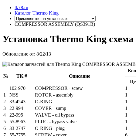
tk78.ru
Каталог Thermo King
COMPRESSOR ASSEMBLY (QS391B)
Установкa Thermo King
схема
Обновление от: 8/22/13
Кол
№
TK #
Описание
Це
102-970
COMPRESSOR - screw
1
1
NSS
ROTOR - assembly
1
2
33-4543
O-RING
1
3
22-994
COVER - sump
1
4
22-995
VALVE - oil bypass
1
5
55-8963
PLUG - bypass valve
1
6
33-2747
O-RING - plug
1
7
55-7755
SCREW - cover
6