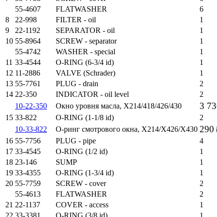
55-4607
FLATWASHER
6
8
22-998
FILTER - oil
1
9
22-1192
SEPARATOR - oil
1
10
55-8964
SCREW - separator
1
55-4742
WASHER - special
1
11
33-4544
O-RING (6-3/4 id)
1
12
11-2886
VALVE (Schrader)
1
13
55-7761
PLUG - drain
2
14
22-350
INDICATOR - oil level
2
3 73
10-22-350
Окно уровня масла, X214/418/426/430
15
33-822
O-RING (1-1/8 id)
2
290
10-33-822
О-ринг смотрового окна, X214/X426/X430
16
55-7756
PLUG - pipe
4
17
33-4545
O-RING (1/2 id)
1
18
23-146
SUMP
1
19
33-4355
O-RING (1-3/4 id)
1
20
55-7759
SCREW - cover
2
55-4613
FLATWASHER
2
21
22-1137
COVER - access
1
22
33-3381
O-RING (3/8 id)
1