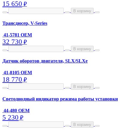
15 650
₽
В корзину
Трансдюсер, V-Series
41-5781 OEM
32 730
₽
В корзину
Датчик оборотов двигателя, SLX/SLXe
41-8105 OEM
18 770
₽
В корзину
Светодиодный индикатор режима работы установки
44-480 OEM
5 230
₽
В корзину