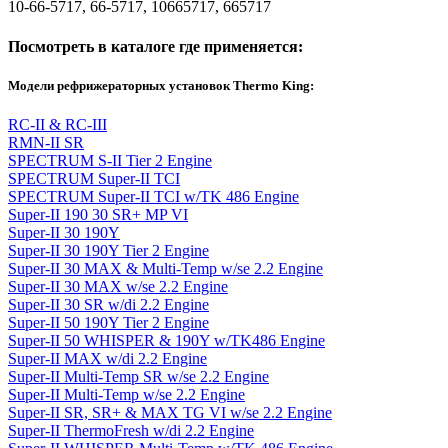
10-66-5717, 66-5717, 10665717, 665717
Посмотреть в каталоге где применяется:
Модели рефрижераторных установок Thermo King:
RC-II & RC-III
RMN-II SR
SPECTRUM S-II Tier 2 Engine
SPECTRUM Super-II TCI
SPECTRUM Super-II TCI w/TK 486 Engine
Super-II 190 30 SR+ MP VI
Super-II 30 190Y
Super-II 30 190Y Tier 2 Engine
Super-II 30 MAX & Multi-Temp w/se 2.2 Engine
Super-II 30 MAX w/se 2.2 Engine
Super-II 30 SR w/di 2.2 Engine
Super-II 50 190Y Tier 2 Engine
Super-II 50 WHISPER & 190Y w/TK486 Engine
Super-II MAX w/di 2.2 Engine
Super-II Multi-Temp SR w/se 2.2 Engine
Super-II Multi-Temp w/se 2.2 Engine
Super-II SR, SR+ & MAX TG VI w/se 2.2 Engine
Super-II ThermoFresh w/di 2.2 Engine