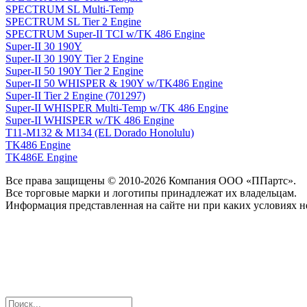
SPECTRUM SL Multi-Temp
SPECTRUM SL Tier 2 Engine
SPECTRUM Super-II TCI w/TK 486 Engine
Super-II 30 190Y
Super-II 30 190Y Tier 2 Engine
Super-II 50 190Y Tier 2 Engine
Super-II 50 WHISPER & 190Y w/TK486 Engine
Super-II Tier 2 Engine (701297)
Super-II WHISPER Multi-Temp w/TK 486 Engine
Super-II WHISPER w/TK 486 Engine
T11-M132 & M134 (EL Dorado Honolulu)
TK486 Engine
TK486E Engine
Все права защищены © 2010-2026 Компания ООО «ППартс».
Все торговые марки и логотипы принадлежат их владельцам.
Информация представленная на сайте ни при каких условиях н