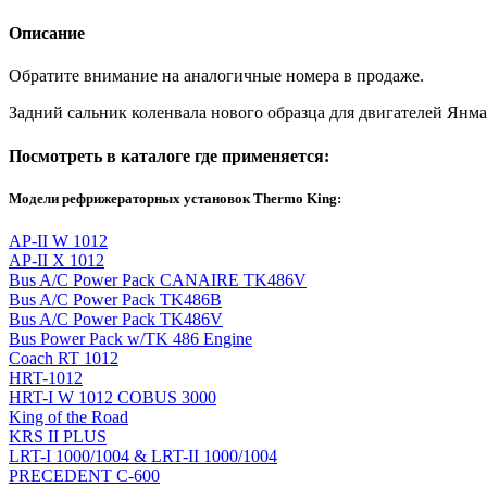
Описание
Обратите внимание на аналогичные номера в продаже.
Задний сальник коленвала нового образца для двигателей Янмар 
Посмотреть в каталоге где применяется:
Модели рефрижераторных установок Thermo King:
AP-II W 1012
AP-II X 1012
Bus A/C Power Pack CANAIRE TK486V
Bus A/C Power Pack TK486B
Bus A/C Power Pack TK486V
Bus Power Pack w/TK 486 Engine
Coach RT 1012
HRT-1012
HRT-I W 1012 COBUS 3000
King of the Road
KRS II PLUS
LRT-I 1000/1004 & LRT-II 1000/1004
PRECEDENT C-600