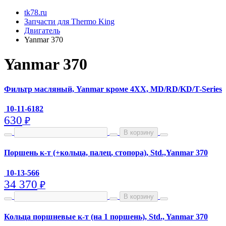
tk78.ru
Запчасти для Thermo King
Двигатель
Yanmar 370
Yanmar 370
Фильтр масляный, Yanmar кроме 4XX, MD/RD/KD/T-Series
10-11-6182
630
₽
В корзину
Поршень к-т (+кольца, палец, стопора), Std.,Yanmar 370
10-13-566
34 370
₽
В корзину
Кольца поршневые к-т (на 1 поршень), Std., Yanmar 370