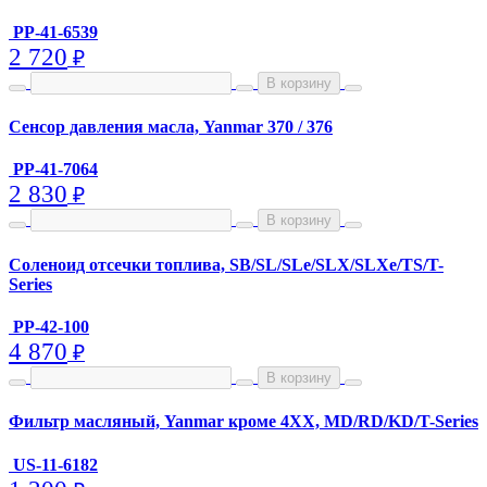
PP-41-6539
2 720
₽
В корзину
Сенсор давления масла, Yanmar 370 / 376
PP-41-7064
2 830
₽
В корзину
Соленоид отсечки топлива, SB/SL/SLe/SLX/SLXe/TS/T-
Series
PP-42-100
4 870
₽
В корзину
Фильтр масляный, Yanmar кроме 4XX, MD/RD/KD/T-Series
US-11-6182