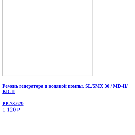
Ремень генератора и водяной помпы, SL/​SMX 30 /​ MD-II/​
KD-II
PP-78-679
1 120
₽