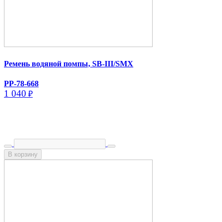
Ремень водяной помпы, SB-III/​SMX
PP-78-668
1 040
₽
В корзину