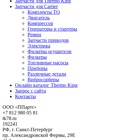
Запчасти для Thermo King
Запчасти для Carrier
Комплекты ТО
Двигатель
Компрессор
Генераторы и стартеры
Ремни
Запчасти приводов
Электрика
Фильтры осушители
Фильтры
Топливные насосы
Приборы
Различные детали
Вибросорберы
Онлайн каталог Thermo King
Запрос с сайта
Контакты
ООО «ППартс»
+7 812 980 05 81
tk78.ru
192241
РФ, г. Санкт-Петербург
пр. Александровской Фермы, 29Е